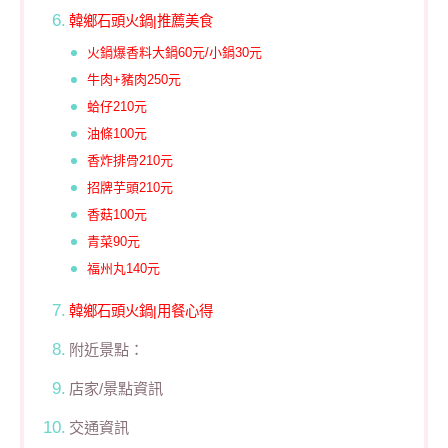
韓鄉石頭火鍋|推薦美食
火鍋爆香料大鍋60元/小鍋30元
牛肉+豬肉250元
蛤仔210元
油條100元
香炸排骨210元
招牌芋頭210元
香菇100元
青菜90元
福州丸140元
韓鄉石頭火鍋|用餐心得
附近景點：
店家/景點資訊
交通資訊