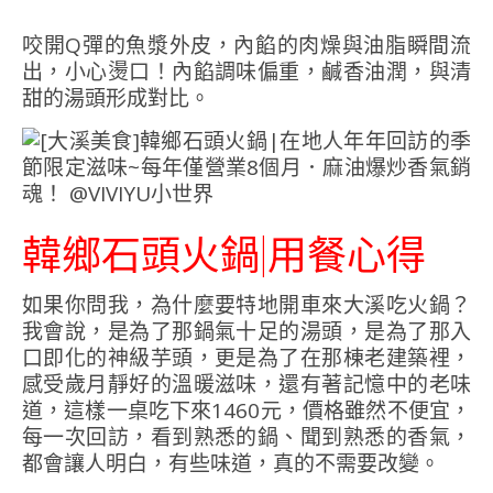
咬開Q彈的魚漿外皮，內餡的肉燥與油脂瞬間流
出，小心燙口！內餡調味偏重，鹹香油潤，與清
甜的湯頭形成對比。
韓鄉石頭火鍋|用餐心得
如果你問我，為什麼要特地開車來大溪吃火鍋？
我會說，是為了那鍋氣十足的湯頭，是為了那入
口即化的神級芋頭，更是為了在那棟老建築裡，
感受歲月靜好的溫暖滋味，還有著記憶中的老味
道，這樣一桌吃下來1460元，價格雖然不便宜，
每一次回訪，看到熟悉的鍋、聞到熟悉的香氣，
都會讓人明白，有些味道，真的不需要改變。