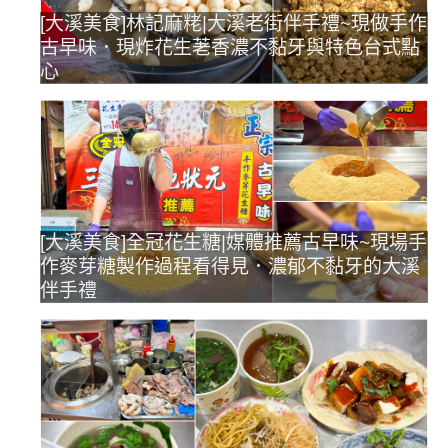
[大溪美食]林記麻粩|大溪老街伴手禮~現做手作
古早味．現炸花生荖香濃不黏牙與特色台式點
心
[大溪美食]全冠花生糖|媒體推薦古早味~現場手
作麥芽糖製作過程看得見．濃郁不黏牙的大溪
伴手禮