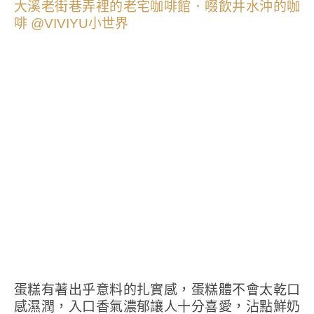
蛋糕有著出乎意料的扎實感，蛋糕體不會太乾口
感濕潤，入口香氣濃郁讓人十分喜愛，沾點鮮奶