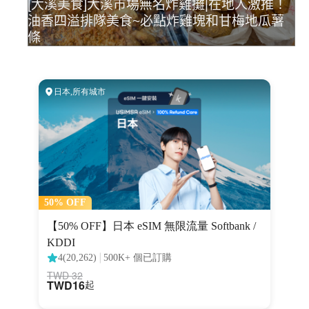
[大溪美食]大溪市場無名炸雞攤|在地人激推！
油香四溢排隊美食~必點炸雞塊和甘梅地瓜薯
條