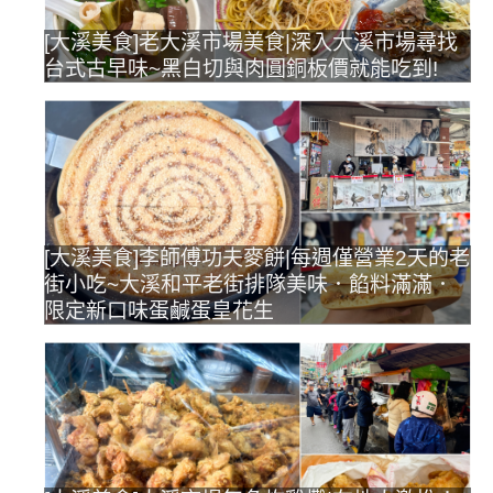
[大溪美食]老大溪市場美食|深入大溪市場尋找
台式古早味~黑白切與肉圓銅板價就能吃到!
[大溪美食]李師傅功夫麥餅|每週僅營業2天的老
街小吃~大溪和平老街排隊美味．餡料滿滿．
限定新口味蛋鹹蛋皇花生