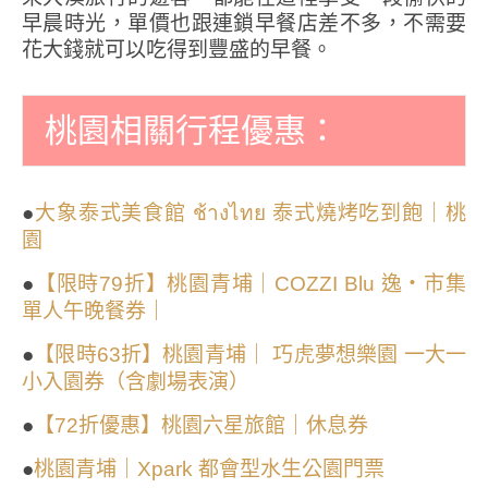
早晨時光，單價也跟連鎖早餐店差不多，不需要
花大錢就可以吃得到豐盛的早餐。
桃園相關行程優惠：
●
大象泰式美食館 ช้างไทย 泰式燒烤吃到飽｜桃
園
●
【限時79折】桃園青埔｜COZZI Blu 逸・市集
單人午晚餐券｜
●
【限時63折】桃園青埔｜ 巧虎夢想樂園 一大一
小入園券（含劇場表演）
●
【72折優惠】桃園六星旅館｜休息券
●
桃園青埔｜Xpark 都會型水生公園門票