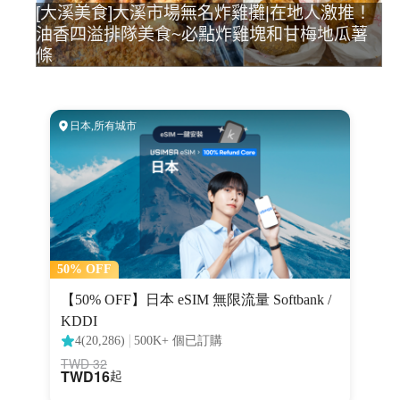
[大溪美食]大溪市場無名炸雞攤|在地人激推！
油香四溢排隊美食~必點炸雞塊和甘梅地瓜薯
條