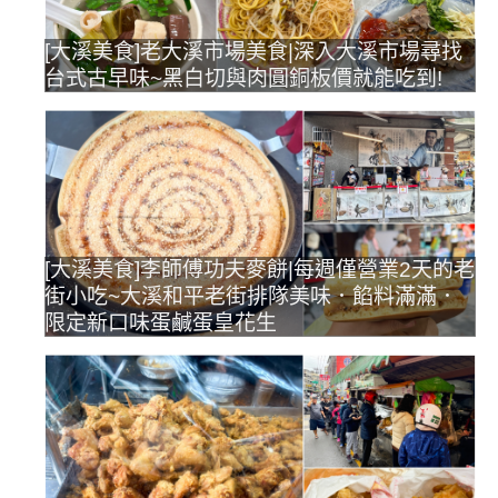
[大溪美食]老大溪市場美食|深入大溪市場尋找
台式古早味~黑白切與肉圓銅板價就能吃到!
[大溪美食]李師傅功夫麥餅|每週僅營業2天的老
街小吃~大溪和平老街排隊美味．餡料滿滿．
限定新口味蛋鹹蛋皇花生