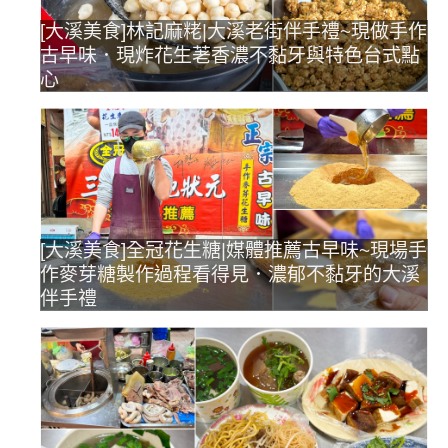
[大溪美食]林記麻粩|大溪老街伴手禮~現做手作
古早味．現炸花生荖香濃不黏牙與特色台式點
心
[大溪美食]全冠花生糖|媒體推薦古早味~現場手
作麥芽糖製作過程看得見．濃郁不黏牙的大溪
伴手禮