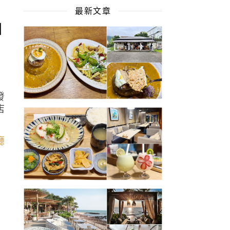
最新文章
白
發
店