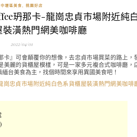
,
中壢區美食
桃園好店
 Coffee玬那卡-龍崗忠貞市場附近純
屋裝潢熱門網美咖啡廳
2022/04/01
那卡』可會顛覆你的想像，去忠貞市場買菜的路上，
是美麗的貨櫃屋模樣，可是一家多元複合式咖啡廳，
滇緬台美食為主，找個時間來享用異國美食吧！
號
)