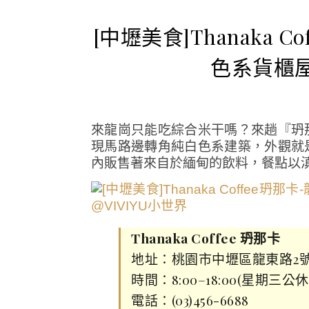
[中壢美食]Thanaka
色系貨櫃
來龍崗只能吃綜合米干嗎？來趟『玬
現馬路邊轉角純白色系建築，外觀就
內販售著來自於緬甸的飲料，餐點以
Thanaka Coffee 玬那卡
地址：桃園市中壢區龍東路2
時間：8:00–18:00(星期三公休
電話：(03)456-6688