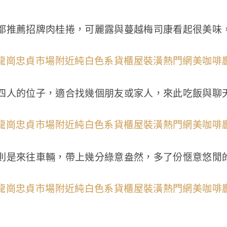
都推薦招牌肉桂捲，可麗露與蔓越梅司康看起很美味
四人的位子，適合找幾個朋友或家人，來此吃飯與聊
則是來往車輛，帶上幾分綠意盎然，多了份愜意悠閒