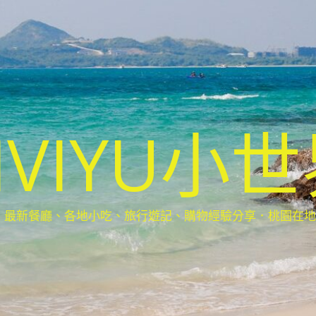
IVIYU小
新餐廳、各地小吃、旅行遊記、購物經驗分享．桃園在地部落客(Ta