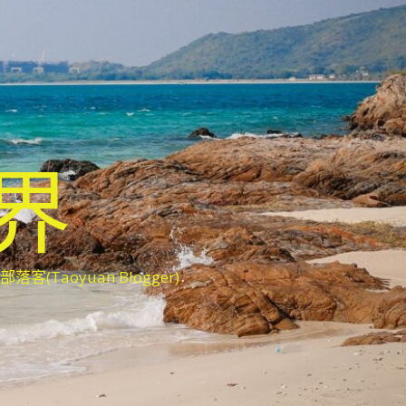
世界
oyuan Blogger)