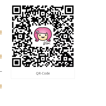
一
QR-Code