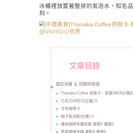
冰櫃裡放置著整排的氣泡水，知名
刻。
文章目錄
提拉米蘇 ＆ 招牌肉桂捲
Thanaka Coffee 玬那卡．菜單/MENU/價
巧克力OREO(左邊) 0
冷萃咖啡 0
柚子氣泡飲(右邊) 0
緬甸焗烤茶醬抓飯 單點0 優惠0
雲南焗烤米線 單點0 優惠0