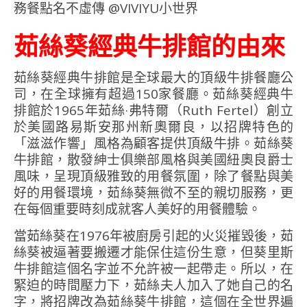
茹絲葵經典牛排館的由來
茹絲葵經典牛排館是全球最大的頂級牛排餐廳公
司，在全球擁有超過150家餐廳。茹絲葵經典牛
排館於1965年茹絲·弗特爾（Ruth Fertel）創立
於美國路易斯安那州新奧爾良，以招牌特色的
「滋滋作響」風格為顧客提供頂級牛排。茹絲葵
牛排館，散發紳士俱樂部風格與美國紐奧良爵士
風味，呈現頂級雅致的用餐氛圍，除了餐點與美
好的用餐環境，茹絲葵無微不至的親切服務，更
在每個重要時刻成就客人美好的用餐體驗。
當茹絲葵在1976年被廚房引起的火災摧毀後，茹
絲葵被逼著要搬遷才能保住這份生意，但葵里斯
牛排館這個名字並不允許被一起帶走。所以，在
緊迫的時間壓力下，茹絲夫人加入了她自己的名
字，將招牌改為茹絲葵牛排館，這個在全世界遍