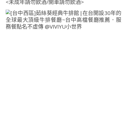
<未成年請勿飲酒/開車請勿飲酒>