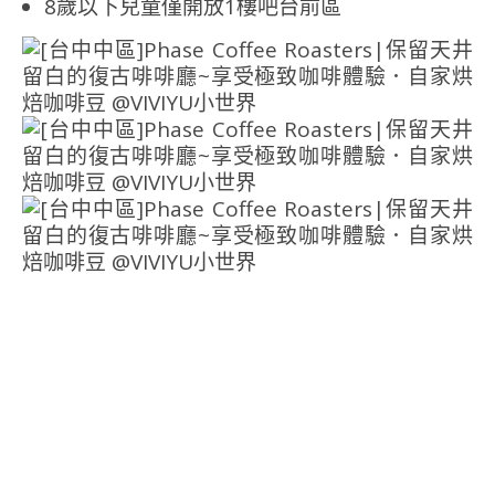
8歲以下兒童僅開放1樓吧台前區