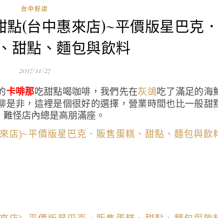
台中好店
甜點(台中惠來店)~平價版星巴克
、甜點、麵包與飲料
2017/11/27
的
卡啡那
吃甜點喝咖啡，我們先在
吃了滿足的海
灰鴿
聊是非，這裡是個很好的選擇，營業時間也比一般甜
，難怪店內總是高朋滿座。