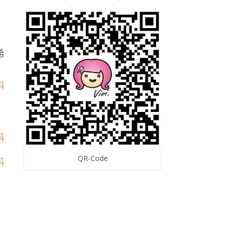
希
QR-Code