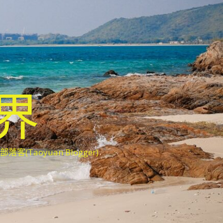
世界
oyuan Blogger)