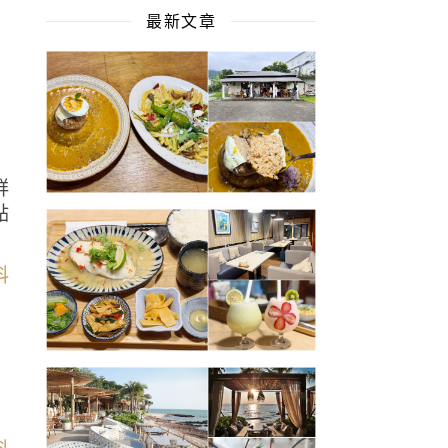
最新文章
．
鮮
點