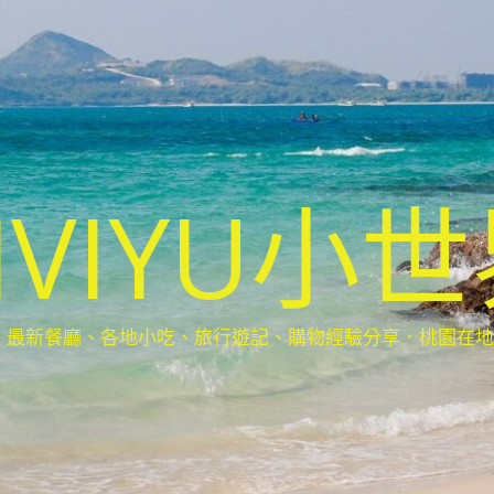
IVIYU小
新餐廳、各地小吃、旅行遊記、購物經驗分享．桃園在地部落客(Ta