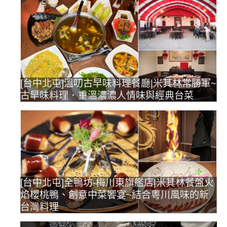
[台中北屯]溫叨古早味料理餐廳|米其林常勝軍~
古早味料理．重溫濃濃人情味與經典台菜
[台中北屯]全鴨坊-梅川東旗艦店|米其林餐盤火
焰櫻桃鴨、創意中菜饗宴~結合粵川風味的新
台灣料理