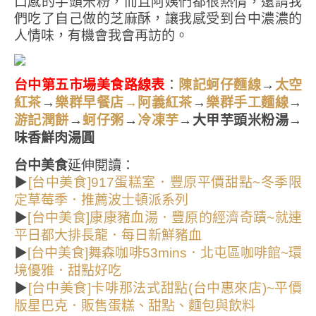
口感的芋頭米粉，而且阿姨們都很熱情，還請我
們吃了自己做的芝麻酥，讓我感受到台中濃濃的
人情味，有機會我會再訪的。
台中第五市場美食路線表
：
→
陳記蚵仔麵線
太空
→
→
→
紅茶
樂群早餐店→阿義紅茶
樂群手工麵線
→
→
→大甲芋頭米粉湯→
游記潤餅
蚵仔粥
冷凍芋
味香鮮肉湯圓
台中美食
延伸閱讀：
▶
[台中美食]917蛋糕室．豐原平價甜點~冬季限
定草莓季．推薦波士頓派系列
▶
[台中美食]康康豬血湯．豐原的經濟奇蹟~就連
平日都大排長龍．每日新鮮豬血
▶
[台中美食]舞森咖啡53mins．北屯區咖啡館~環
境優雅．甜點好吃
▶
[台中美食]卡啡那法式甜點(台中惠來店)~平價
版星巴克．販售蛋糕、甜點、麵包與飲料