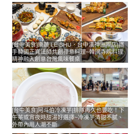
[台中美食]樂蔬 LE SHU．台中漢神洲際店|攜
手韓國正寬法師共創禪意料理~韓國寺院料理
精神融入創意台灣風味餐桌
[台中美食]阿斗伯冷凍芋|排隊再久也要吃！下
午茶或宵夜時甜湯好選擇~冷凍芋清甜不膩、
外帶內用人潮不斷