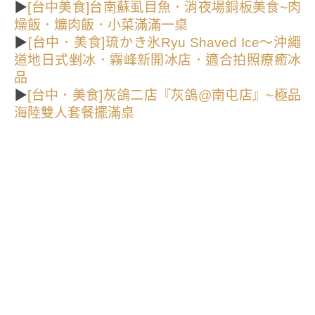
▶
[台中美食]台南蘇虱目魚．消夜場銅板美食~肉
燥飯．爌肉飯．小菜滿滿一桌
▶
[台中．美食]琉かき氷Ryu Shaved Ice～沖繩
道地日式剉冰．霧峰新開冰店．適合拍照療癒冰
品
▶
[台中．美食]灰鴿二店『灰鴿@南屯店』~極品
海陸雙人套餐擺滿桌