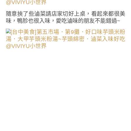
隨意挾了些滷菜請店家切好上桌，看起來都很美
味，鴨胗也很入味，愛吃滷味的朋友不能錯過~