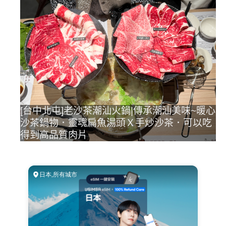
[台中北屯]老沙茶潮汕火鍋|傳承潮汕美味~暖心
沙茶鍋物．靈魂扁魚湯頭Ｘ手炒沙茶．可以吃
得到高品質肉片