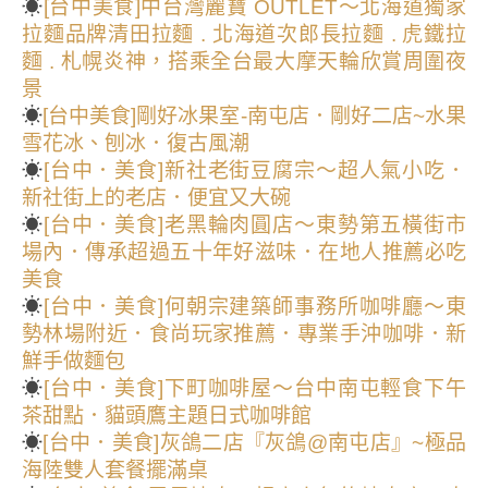
☀
[台中美食]中台灣麗寶 OUTLET～北海道獨家
拉麵品牌清田拉麵 . 北海道次郎長拉麵 . 虎鐵拉
麵 . 札幌炎神，搭乘全台最大摩天輪欣賞周圍夜
景
☀
[台中美食]剛好冰果室-南屯店．剛好二店~水果
雪花冰、刨冰．復古風潮
☀
[台中．美食]新社老街豆腐宗～超人氣小吃．
新社街上的老店．便宜又大碗
☀
[台中．美食]老黑輪肉圓店～東勢第五橫街市
場內．傳承超過五十年好滋味．在地人推薦必吃
美食
☀
[台中．美食]何朝宗建築師事務所咖啡廳～東
勢林場附近．食尚玩家推薦．專業手沖咖啡．新
鮮手做麵包
☀
[台中．美食]下町咖啡屋～台中南屯輕食下午
茶甜點．貓頭鷹主題日式咖啡館
☀
[台中．美食]灰鴿二店『灰鴿@南屯店』~極品
海陸雙人套餐擺滿桌