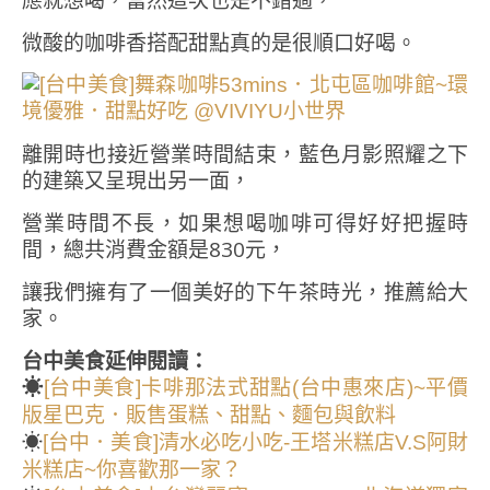
應就想喝，當然這次也是不錯過，
微酸的咖啡香搭配甜點真的是很順口好喝。
離開時也接近營業時間結束，藍色月影照耀之下
的建築又呈現出另一面，
營業時間不長，如果想喝咖啡可得好好把握時
間，總共消費金額是830元，
讓我們擁有了一個美好的下午茶時光，推薦給大
家。
台中美食延伸閱讀：
☀
[台中美食]卡啡那法式甜點(台中惠來店)~平價
版星巴克．販售蛋糕、甜點、麵包與飲料
☀
[台中．美食]清水必吃小吃-王塔米糕店V.S阿財
米糕店~你喜歡那一家？