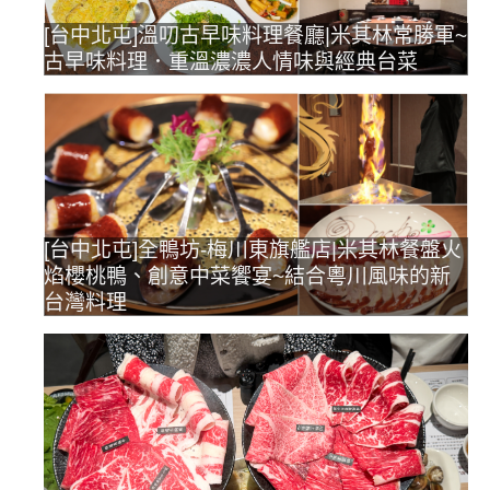
[台中北屯]溫叨古早味料理餐廳|米其林常勝軍~
古早味料理．重溫濃濃人情味與經典台菜
[台中北屯]全鴨坊-梅川東旗艦店|米其林餐盤火
焰櫻桃鴨、創意中菜饗宴~結合粵川風味的新
台灣料理