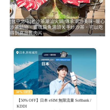
[台中北屯]老沙茶潮汕火鍋|傳承潮汕美味~暖心
沙茶鍋物．靈魂扁魚湯頭Ｘ手炒沙茶．可以吃
得到高品質肉片