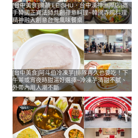
[台中美食]樂蔬 LE SHU．台中漢神洲際店|攜
手韓國正寬法師共創禪意料理~韓國寺院料理
精神融入創意台灣風味餐桌
[台中美食]阿斗伯冷凍芋|排隊再久也要吃！下
午茶或宵夜時甜湯好選擇~冷凍芋清甜不膩、
外帶內用人潮不斷