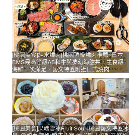
[桃園美食]純水燒肉|桃園頂級燒肉推薦~日本
BMS最高等級A5和牛與夢幻海膽丼、生食級
海鮮一次滿足．藝文特區附近日式燒肉
[桃園美食]果魂雪冰Fruit Soul |桃園藝文特區冰