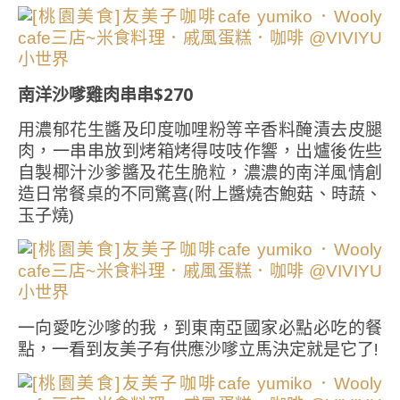
南洋沙嗲雞肉串串$270
用濃郁花生醬及印度咖哩粉等辛香料醃漬去皮腿
肉，一串串放到烤箱烤得吱吱作響，出爐後佐些
自製椰汁沙爹醬及花生脆粒，濃濃的南洋風情創
造日常餐桌的不同驚喜(附上醬燒杏鮑菇、時蔬、
玉子燒)
一向愛吃沙嗲的我，到東南亞國家必點必吃的餐
點，一看到友美子有供應沙嗲立馬決定就是它了!