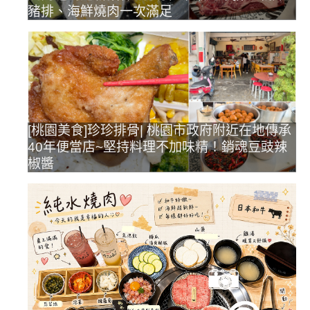
豬排、海鮮燒肉一次滿足
[桃園美食]珍珍排骨| 桃園市政府附近在地傳承
40年便當店~堅持料理不加味精！銷魂豆豉辣
椒醬