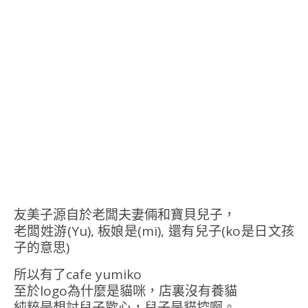
友美子源自於老闆夫妻倆和寶貝兒子，
老闆姓游(Yu), 板娘是(mi), 還有兒子(ko是日文孩
子的意思)
所以有了cafe yumiko
至於logo為什麼是貓咪，店裏沒有養貓
純粹是想討兒子歡心，兒子是貓控啊。