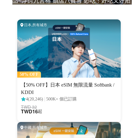
品~浮誇九宮格”鎮店八寶雪”必吃！好吃又好拍