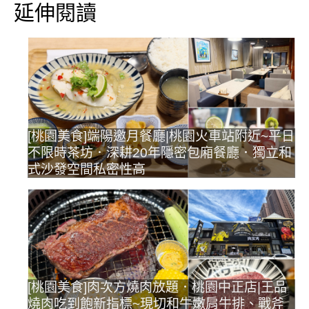
延伸閱讀
[桃園美食]端陽邀月餐廳|桃園火車站附近~平日
不限時茶坊．深耕20年隱密包廂餐廳．獨立和
式沙發空間私密性高
[桃園美食]肉次方燒肉放題．桃園中正店|王品
燒肉吃到飽新指標~現切和牛嫩肩牛排、戰斧