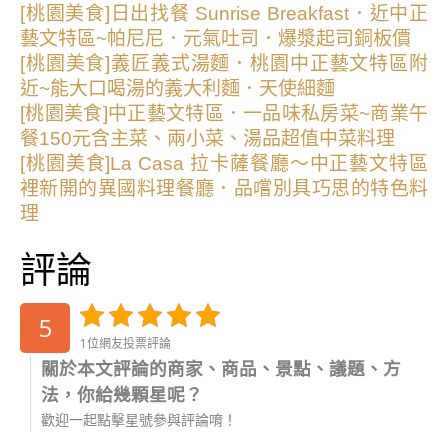
[桃園美食]日出找餐 Sunrise Breakfast．近中正
藝文特區~帕尼尼．元氣吐司．爆漿起司銅板價
[桃園美食]義匠義式湯麵．桃園中正藝文特區附
近~能大口喝湯的義大利麵．天使細麵
[桃園美食]中正藝文特區．一品味私房菜~商業午
餐150元含主菜、兩小菜、湯品超值中菜料理
[桃園美食]La Casa 拉卡薩餐廳～中正藝文特區
裡新開的異國料理餐廳．品嚐別具巧思的特色料
理
評論
5
1位網友投票評論
關於本文評論的商家、商品、景點、議題、方
法，你給幾顆星呢？
歡迎一起點擊星號參與評論唷！