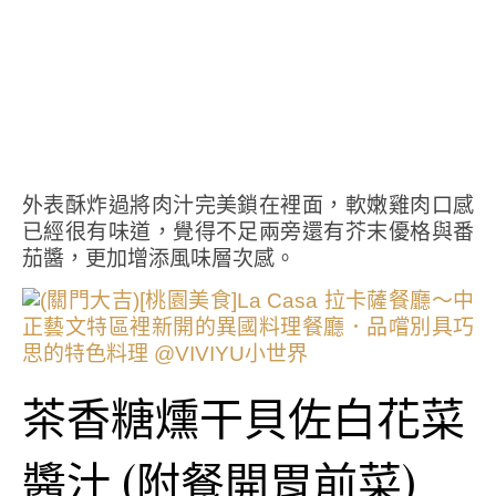
外表酥炸過將肉汁完美鎖在裡面，軟嫩雞肉口感
已經很有味道，覺得不足兩旁還有芥末優格與番
茄醬，更加增添風味層次感。
茶香糖燻干貝佐白花菜
醬汁 (附餐開胃前菜)