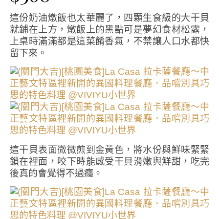
這份奶油燉飯也太華麗了，四顆生食級的大干貝
就鋪在上方，燉飯上的黑點可是夢幻食材松露，
上桌時滿滿都是這菜餚香氣，不禁讓人口水都快
留下來。
這干貝表面微微煎到金黃色，將水份與鮮味緊緊
鎖在裡面，咬下時能感受干貝滑嫩與鮮甜，吃完
後真的會覺得不過癮。