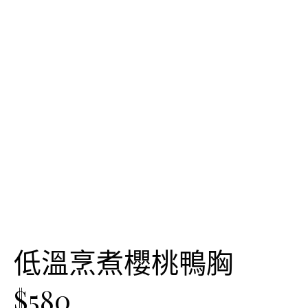
低溫烹煮櫻桃鴨胸
$580