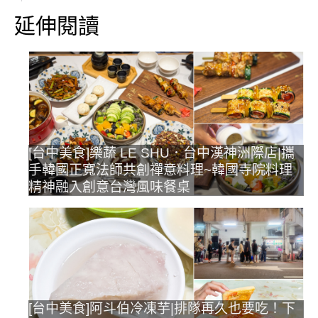
延伸閱讀
[台中美食]樂蔬 LE SHU．台中漢神洲際店|攜
手韓國正寬法師共創禪意料理~韓國寺院料理
精神融入創意台灣風味餐桌
[台中美食]阿斗伯冷凍芋|排隊再久也要吃！下