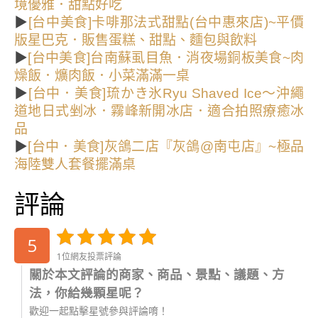
境優雅．甜點好吃
▶
[台中美食]卡啡那法式甜點(台中惠來店)~平價
版星巴克．販售蛋糕、甜點、麵包與飲料
▶
[台中美食]台南蘇虱目魚．消夜場銅板美食~肉
燥飯．爌肉飯．小菜滿滿一桌
▶
[台中．美食]琉かき氷Ryu Shaved Ice～沖繩
道地日式剉冰．霧峰新開冰店．適合拍照療癒冰
品
▶
[台中．美食]灰鴿二店『灰鴿@南屯店』~極品
海陸雙人套餐擺滿桌
評論
5
1位網友投票評論
關於本文評論的商家、商品、景點、議題、方
法，你給幾顆星呢？
歡迎一起點擊星號參與評論唷！