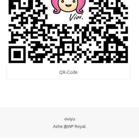
QR-Code
viviyu
Ashe 由
WP Royal
.