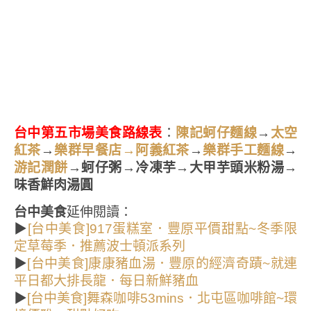
台中第五市場美食路線表
：
→
陳記蚵仔麵線
太空
→
→
→
紅茶
樂群早餐店→阿義紅茶
樂群手工麵線
→蚵仔粥→冷凍芋→大甲芋頭米粉湯→
游記潤餅
味香鮮肉湯圓
台中美食
延伸閱讀：
▶
[台中美食]917蛋糕室．豐原平價甜點~冬季限
定草莓季．推薦波士頓派系列
▶
[台中美食]康康豬血湯．豐原的經濟奇蹟~就連
平日都大排長龍．每日新鮮豬血
▶
[台中美食]舞森咖啡53mins．北屯區咖啡館~環