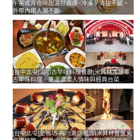
午茶或宵夜時甜湯好選擇~冷凍芋清甜不膩、
外帶內用人潮不斷
[台中北屯]溫叨古早味料理餐廳|米其林常勝軍~
古早味料理．重溫濃濃人情味與經典台菜
[台中北屯]全鴨坊-梅川東旗艦店|米其林餐盤火