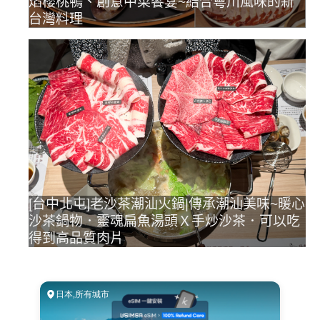
焰櫻桃鴨、創意中菜饗宴~結合粵川風味的新
台灣料理
[台中北屯]老沙茶潮汕火鍋|傳承潮汕美味~暖心
沙茶鍋物．靈魂扁魚湯頭Ｘ手炒沙茶．可以吃
得到高品質肉片