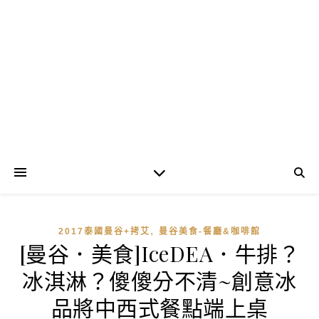
,
2017泰國曼谷+拷艾
曼谷美食-餐廳&咖啡館
[曼谷．美食]IceDEA．牛排？
冰淇淋？傻傻分不清~創意冰
品將中西式餐點端上桌