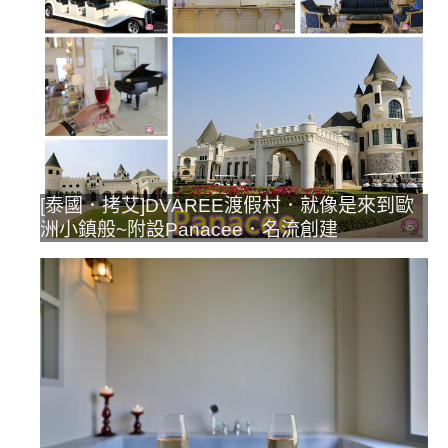
[泰國．拷艾]DVAREE渡假村．就像是來到歐
洲小鎮般~附設Panacee．名流創建