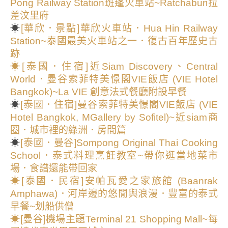
Pong Railway Station班蓬火車站~Ratchaburi拉
差汶里府
☀
[華欣．景點]華欣火車站．Hua Hin Railway
Station~泰國最美火車站之一．復古百年歷史古
跡
☀
[泰國．住宿]近Siam Discovery、Central
World．曼谷索菲特美憬閣VIE飯店 (VIE Hotel
Bangkok)~La VIE 創意法式餐廳附設早餐
☀
[泰國．住宿]曼谷索菲特美憬閣VIE飯店 (VIE
Hotel Bangkok, MGallery by Sofitel)~近siam商
圈．城市裡的綠洲．房間篇
☀
[泰國．曼谷]Sompong Original Thai Cooking
School．泰式料理烹飪教室~帶你逛當地菜市
場．食譜還能帶回家
☀[泰國．民宿]安帕瓦愛之家旅館 (Baanrak
Amphawa)．河岸邊的悠閒與浪漫．豐富的泰式
早餐~划船供僧
☀
[曼谷]機場主題Terminal 21 Shopping Mall~每