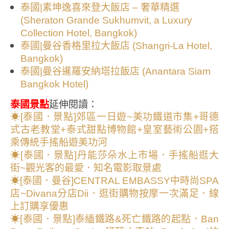
泰國|素坤逸喜來登大飯店 – 奢華精選
(Sheraton Grande Sukhumvit, a Luxury
Collection Hotel, Bangkok)
泰國|曼谷香格里拉大飯店 (Shangri-La Hotel,
Bangkok)
泰國|曼谷暹羅安納塔拉飯店 (Anantara Siam
Bangkok Hotel)
泰國景點
延伸閱讀：
☀
[泰國．景點]郊區一日遊~美功鐵道市集+哥德
式古老教堂+泰式甜點博物館+皇室藝術公園+搭
乘傳統手搖船遊美功河
☀[泰國．景點]丹能莎朵水上市場．手搖船逛大
街~觀光客的最愛．知名電影取景處
☀
[泰國．曼谷]CENTRAL EMBASSY中時尚SPA
店~Divana分店Dii．逛街購物按摩一次滿足．線
上訂購享優惠
☀[泰國．景點]泰緬鐵路&死亡鐵路的起點．Ban