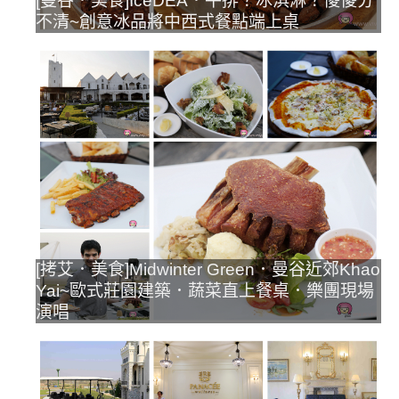
[曼谷．美食]IceDEA．牛排？冰淇淋？傻傻分
不清~創意冰品將中西式餐點端上桌
[拷艾．美食]Midwinter Green．曼谷近郊Khao
Yai~歐式莊園建築．蔬菜直上餐桌．樂團現場
演唱