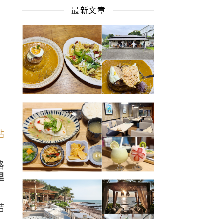
最新文章
路
里
結