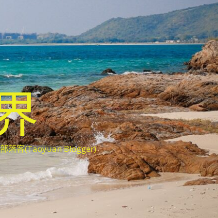
世界
oyuan Blogger)