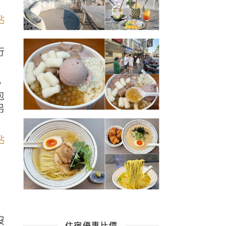
行
，
包
另
沒
住宿優惠比價