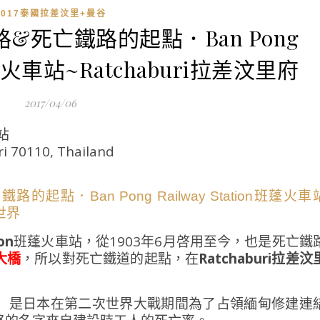
2017泰國拉差汶里+曼谷
&死亡鐵路的起點．Ban Pong
n班蓬火車站~Ratchaburi拉差汶里府
2017/04/06
車站
i 70110, Thailand
on
班蓬火車站，從1903年6月啓用至今，也是死亡鐵
大橋
，所以對死亡鐵道的起點，在
Ratchaburi拉差汶
）是日本在第二次世界大戰期間為了占領緬甸修建連