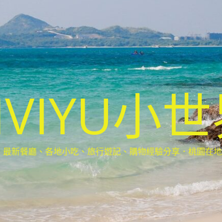
IVIYU小
新餐廳、各地小吃、旅行遊記、購物經驗分享．桃園在地部落客(Ta