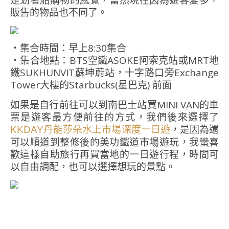
是划著船購物的感覺，當然現在因為遊客變多，
販售的物品也不同了。
・集合時間：早上8:30集合
・集合地點：BTS空鐵ASOKE阿索克站或MRT地
鐵SUKHUNVIT蘇坤蔚站，十字路口旁Exchange
Tower大樓的Starbucks(星巴克) 前面
如果是自行前往可以到南巴士站買MINI VAN的車
票是遊客最方便前往的方式，我們後來選擇了
，是因為還
KKDAY丹能莎朵水上市場深度一日遊
可以順道到整修後的美功鐵道市場遊玩，我蠻喜
歡這樣自助旅行再買當地的一日遊行程，時間可
以自由調配，也可以選擇想玩的景點。