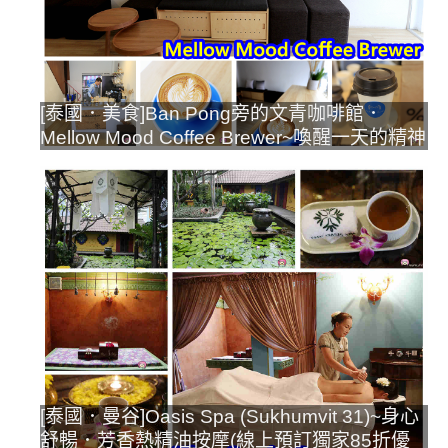
[泰國．美食]Ban Pong旁的文青咖啡館．
Mellow Mood Coffee Brewer~喚醒一天的精神
[泰國．曼谷]Oasis Spa (Sukhumvit 31)~身心
舒暢．芳香熱精油按摩(線上預訂獨家85折優