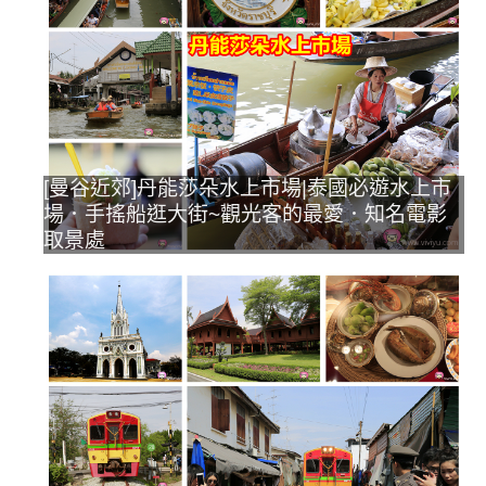
[曼谷近郊]丹能莎朵水上市場|泰國必遊水上市
場．手搖船逛大街~觀光客的最愛．知名電影
取景處