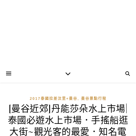
,
2017泰國拉差汶里+曼谷
曼谷景點行程
[曼谷近郊]丹能莎朵水上市場|
泰國必遊水上市場．手搖船逛
大街~觀光客的最愛．知名電