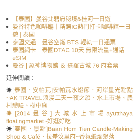
【泰國】曼谷北碧府秘境&桂河一日遊
曼谷特色咖啡廳｜精選IG熱門打卡咖啡館一日
遊 | 泰國
泰國交通｜曼谷空鐵 BTS 輕軌一日通票
泰國網卡｜泰國DTAC 10天 無限流量+通話
eSIM
曼谷 | 象神博物館 ＆ 暹羅古城 76 府套票
延伸閱讀：
☀
[泰國．安帕瓦]安帕瓦水燈節．河岸星光點點
~AK TRAVEL浪漫二天一夜之旅．水上市場、農
村體驗、樹中廟
☀[2014曼谷]大城水上市場ayutthaya
floatingmarket~好逛好吃
☀
[泰國．景點]Baan Hom Tien Candle-Making
Shop & Café．拉差汶里府~香氛蠟燭聚落