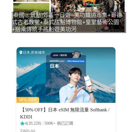
[泰國．景點]郊區一日遊~美功鐵道市集+哥德
式古老教堂+泰式甜點博物館+皇室藝術公園
+搭乘傳統手搖船遊美功河