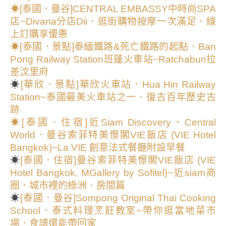
☀[泰國．曼谷]CENTRAL EMBASSY中時尚SPA
店~Divana分店Dii．逛街購物按摩一次滿足．線
上訂購享優惠
☀[泰國．景點]泰緬鐵路&死亡鐵路的起點．Ban
Pong Railway Station班蓬火車站~Ratchaburi拉
差汶里府
☀
[華欣．景點]華欣火車站．Hua Hin Railway
Station~泰國最美火車站之一．復古百年歷史古
跡
☀
[泰國．住宿]近Siam Discovery、Central
World．曼谷索菲特美憬閣VIE飯店 (VIE Hotel
Bangkok)~La VIE 創意法式餐廳附設早餐
☀
[泰國．住宿]曼谷索菲特美憬閣VIE飯店 (VIE
Hotel Bangkok, MGallery by Sofitel)~近siam商
圈．城市裡的綠洲．房間篇
☀
[泰國．曼谷]Sompong Original Thai Cooking
School．泰式料理烹飪教室~帶你逛當地菜市
場．食譜還能帶回家