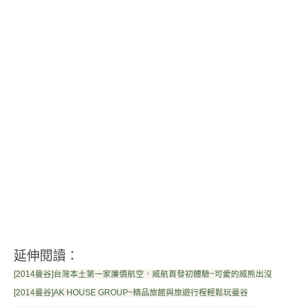
延伸閱讀：
[2014曼谷]台灣本土第一家廉價航空．威航首發初體驗~可愛的威熊出沒
[2014曼谷]AK HOUSE GROUP~精品旅館與旅遊行程輕鬆玩曼谷