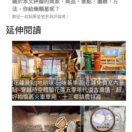
關於本文評論的商家、商品、景點、議題、方
法，你給幾顆星呢？
歡迎一起點擊星號參與評論唷！
延伸閱讀
[花蓮景點]地耕味-玩味蕃樂園|花蓮免費室內景
點~穿越時空體驗花蓮五零年代復古風情．超
好拍懷舊火車車廂．十三鄉鎮農特產