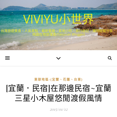
VIVIYU小世界
台灣旅遊美食、人氣景點、最新餐廳、各地小吃、旅行遊記、購物經驗分享．
桃園在地部落客(Taoyuan Blogger)
東部地區-(宜蘭、花蓮、台東)
[宜蘭．民宿]在那邊民宿~宜蘭
三星小木屋悠閒渡假風情
2015/01/12