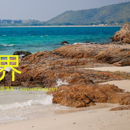
世界
oyuan Blogger)