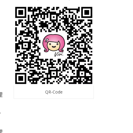
QR-Code
，