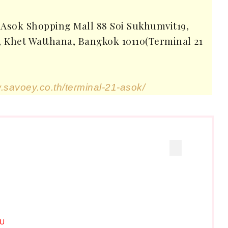
Asok Shopping Mall 88 Soi Sukhumvit19,
 Khet Watthana, Bangkok 10110(Terminal 21
.savoey.co.th/terminal-21-asok/
U