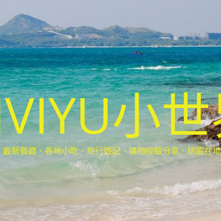
IVIYU小
新餐廳、各地小吃、旅行遊記、購物經驗分享．桃園在地部落客(Ta