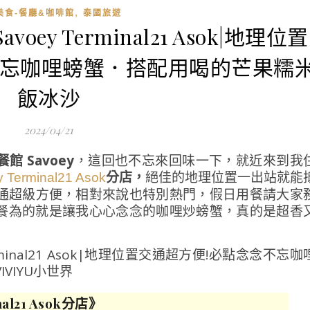
,
美食-餐廳&咖啡館
泰國旅遊
ey Terminal21 Asok|地理位置
不忘咖哩螃蟹．搭配用喝的芒果糯
飯冰沙
2024/04/21
館 Savoey
，這回也不忘來回味一下，就近來到我
分店，
絕佳的地理位置一出站就能
 Terminal21 Asok
交通超級方便，相對來說也特別熱門，假日用餐請大家
餐為的就是讓我心心念念的咖哩炒螃蟹，真的是超香
al21 Asok分店》