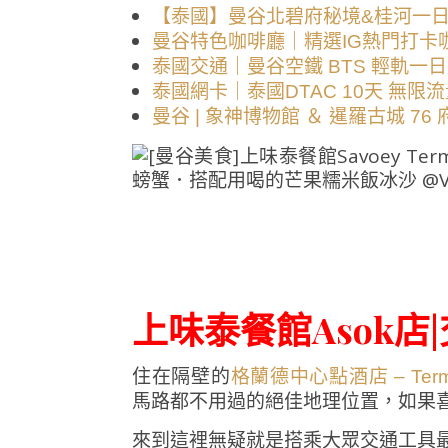
【泰國】曼谷北碧府秘境&桂河一
曼谷特色咖啡廳｜精選IG熱門打卡咖
泰國交通｜曼谷空鐵 BTS 輕軌一
泰國網卡｜泰國DTAC 10天 無限流量
曼谷 | 象神博物館 ＆ 暹羅古城 76
上味泰餐館Asok店
住在隔壁的
格蘭德中心點酒店 – Terminal 
馬路都不用過的絕佳地理位置，如果喜
來到這裡無疑就是搭乘大眾交通工具最