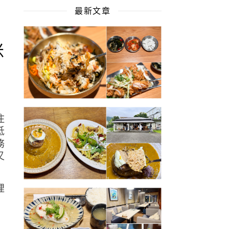
最新文章
米
住
抵
務
又