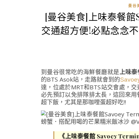
曼谷
[曼谷美食]上味泰餐館Savo
交通超方便!必點念念
到曼谷很常吃的海鮮餐廳就是
上味泰餐
的BTS Asok站，走路就會到的
Savoey
達，位處於MRT和BTS站交會處，
必先預訂以免排隊排太長，這回來用
超下飯，尤其是那咖哩蛋超好吃!!
《上味泰餐館 Savoey Termin