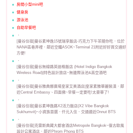
房間小型mini吧
健身房
游泳池
自助早餐吧
．
[曼谷住宿]曼谷素坤逸15號瑞享飯店-巧克力下午茶隨你吃．位於
NANA區巷弄裡．鄰近空鐵ASOK~Terminal 21附近好好買交通好
方便!
．
[曼谷住宿]曼谷無線路英迪格飯店 (Hotel Indigo Bangkok
Wireless Road)|特色設計旅店~無邊際泳池&高空酒吧
．
[曼谷住宿]曼谷雅典娜廣場皇家艾美酒店|皇家素雅華麗裝潢．鄰
近Central Embassy、四面佛~早餐一定要吃!太豪華了!
．
[曼谷住宿]曼谷素坤逸路X2活力飯店(X2 Vibe Bangkok
Sukhumvit)~小資族首選．仟元入住．交通遴近Onnut BTS
．
[曼谷住宿]克雷斯典藏大都會酒店Metropole Bangkok~復古歐風
設計公寓酒店．鄰近Phrom Phong BTS