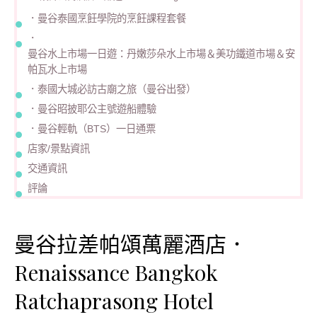
．
曼谷泰國烹飪學院的烹飪課程套餐
．
曼谷水上市場一日遊：丹嫩莎朵水上市場＆美功鐵道市場＆安
帕瓦水上市場
．
泰國大城必訪古廟之旅（曼谷出發）
．
曼谷昭披耶公主號遊船體驗
．
曼谷輕軌（BTS）一日通票
店家/景點資訊
交通資訊
評論
曼谷拉差帕頌萬麗酒店．
Renaissance Bangkok
Ratchaprasong Hotel