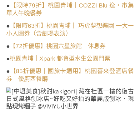
●
【限時79折】桃園青埔｜COZZI Blu 逸・市集
單人午晚餐券｜
●
【限時63折】桃園青埔｜ 巧虎夢想樂園 一大一
小入園券（含劇場表演）
●
【72折優惠】桃園六星旅館｜休息券
●
桃園青埔｜Xpark 都會型水生公園門票
●
【85折優惠｜國旅卡適用】桃園喜來登酒店餐
券｜優廚西餐廳