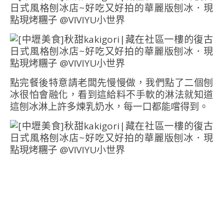
點完餐後特意請老闆先慢慢做，我們點了二個刨
冰很怕會融化，看到這給料不手軟的淋法就知道
這刨冰淋上許多煉乳奶水，每一口都能嚐得到。