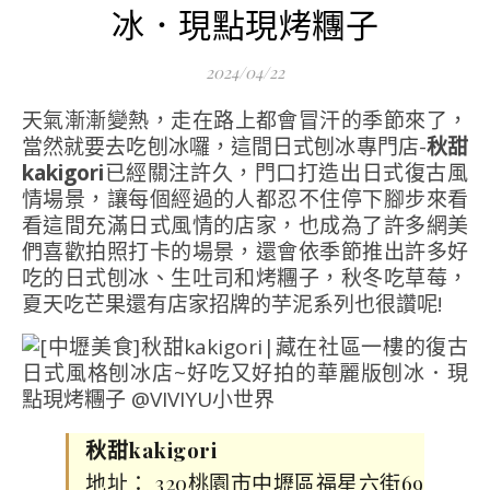
冰．現點現烤糰子
2024/04/22
天氣漸漸變熱，走在路上都會冒汗的季節來了，
當然就要去吃刨冰囉，這間日式刨冰專門店-
秋甜
kakigori
已經關注許久，門口打造出日式復古風
情場景，讓每個經過的人都忍不住停下腳步來看
看這間充滿日式風情的店家，也成為了許多網美
們喜歡拍照打卡的場景，還會依季節推出許多好
吃的日式刨冰、生吐司和烤糰子，秋冬吃草莓，
夏天吃芒果還有店家招牌的芋泥系列也很讚呢!
秋甜kakigori
地址： 320桃園市中壢區福星六街69