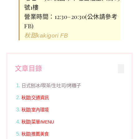
號1樓
營業時間：12:30–20:30(公休請參考
FB)
秋甜kakigori FB
文章目錄
日式刨冰/喫茶/生吐司/烤糰子
秋甜|交通資訊
秋甜|室內環境
秋甜|菜單/MENU
秋甜|推薦美食