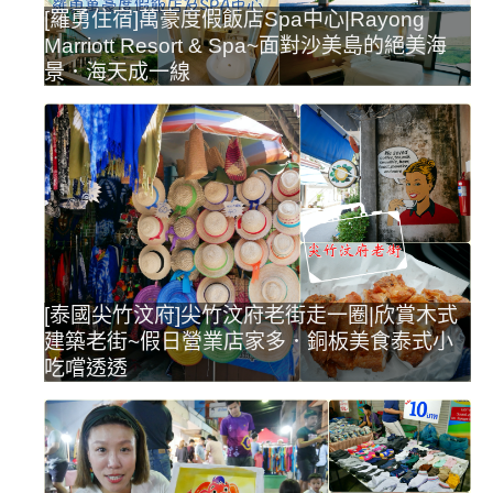
[羅勇住宿]萬豪度假飯店Spa中心|Rayong
Marriott Resort & Spa~面對沙美島的絕美海
景．海天成一線
[泰國尖竹汶府]尖竹汶府老街走一圈|欣賞木式
建築老街~假日營業店家多．銅板美食泰式小
吃嚐透透