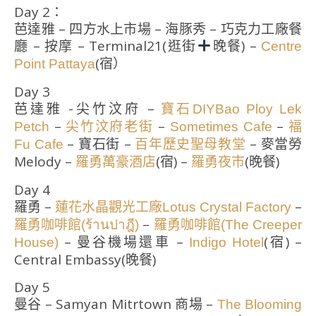
Day 2：
芭達雅 – 四方水上市場 – 海豚秀 – 巧克力工廠餐
廳 – 按摩 – Terminal21(逛街
晚餐) –
Centre
(宿）
Point Pattaya
Day 3
芭達雅 -尖竹汶府 –
寶石DIY
Bao Ploy Lek
–
–
–
Petch
尖竹汶府老街
Sometimes Cafe
福
– 寶石街 –
– 麥當勞
Fu Cafe
百年歷史聖母教堂
Melody –
(宿) –
(晚餐)
羅勇萬豪酒店
羅勇夜市
Day 4
羅勇 –
–
蓮花水晶觀光工廠Lotus Crystal Factory
–
羅勇咖啡館(ร้านปาฎี)
羅勇咖啡館(The Creeper
– 曼谷機場還車 –
(宿) –
House)
Indigo Hotel
Central Embassy(晚餐)
Day 5
曼谷 – Samyan Mitrtown 商場 –
The Blooming