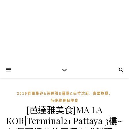
,
,
2019泰國曼谷&芭達雅&羅勇&尖竹汶府
泰國旅遊
芭達雅景點美食
[芭達雅美食]MA LA
KOR|Terminal21 Pattaya 3樓~