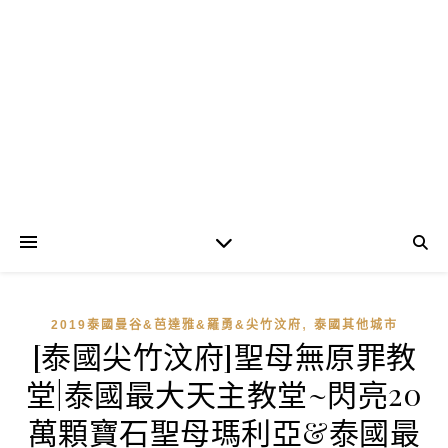
,
2019泰國曼谷&芭達雅&羅勇&尖竹汶府
泰國其他城市
[泰國尖竹汶府]聖母無原罪教
堂|泰國最大天主教堂~閃亮20
萬顆寶石聖母瑪利亞&泰國最