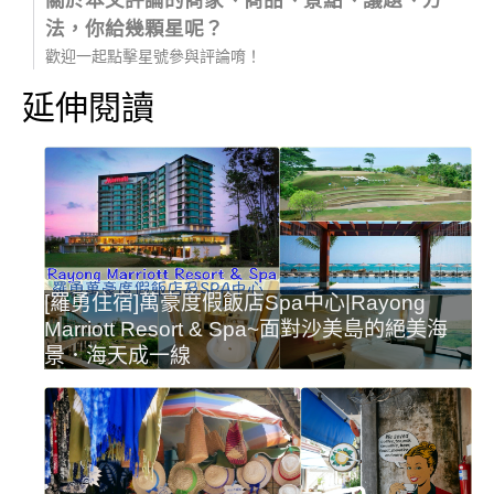
法，你給幾顆星呢？
歡迎一起點擊星號參與評論唷！
延伸閱讀
[羅勇住宿]萬豪度假飯店Spa中心|Rayong
Marriott Resort & Spa~面對沙美島的絕美海
景．海天成一線