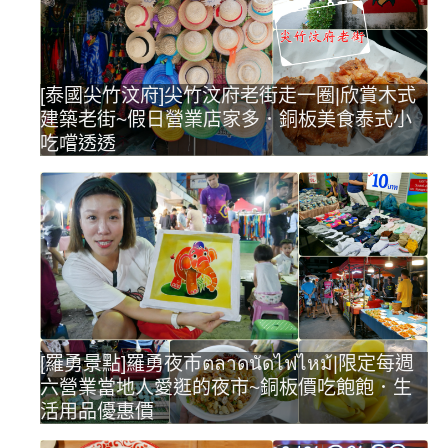
[泰國尖竹汶府]尖竹汶府老街走一圈|欣賞木式
建築老街~假日營業店家多．銅板美食泰式小
吃嚐透透
[羅勇景點]羅勇夜市ตลาดนัดไฟไหม้|限定每週
六營業當地人愛逛的夜市~銅板價吃飽飽．生
活用品優惠價