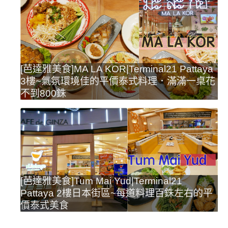
[芭達雅美食]MA LA KOR|Terminal21 Pattaya
3樓~氣氛環境佳的平價泰式料理．滿滿一桌花
不到800銖
[芭達雅美食]Tum Mai Yud|Terminal21
Pattaya 2樓日本街區~每道料理百銖左右的平
價泰式美食