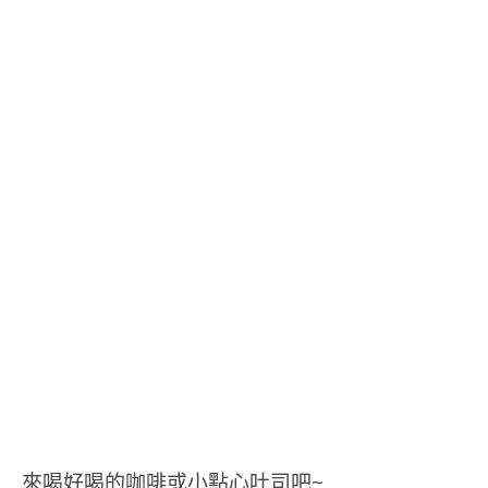
來喝好喝的咖啡或小點心吐司吧~