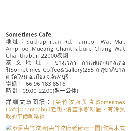
Sometimes Cafe
地址：Sukhaphiban Rd, Tambon Wat Mai,
Amphoe Mueang Chanthaburi, Chang Wat
Chanthaburi 22000泰國
泰文地址：
บางเวลา กาแฟและแกลเลอ
รี่(Sometimes Coffee&Gallery)235 ถ.สุขาภิบาล
ต.วัดใหม่ อ.เมือง จ.จันทบุรี
電話：+66 96 183 8516
時間：09:00-22:00(週一公休)
詳細文章閱讀：
[尖竹汶府美食]Sometimes
Cafe|Chanthaburi老街~漫畫家咖啡廳．有冷氣
吹的平價咖啡館