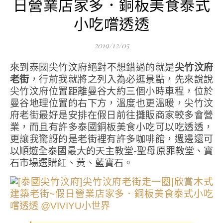
日營業店家多．銅板美食泰式
小吃嚐透透
2019/12/05
來到泰國尖竹汶府絕對不想錯過的就是
尖竹汶府
老街
，行前我就將之列入為必逛景點，先來說說
尖竹汶府位置距離曼谷大約三個小時車程，位於
曼谷地理位置的右下方，溫度也更溫暖，尖竹汶
府老街最好是安排在假日前往攤販商家較多會營
業，而且有許多泰國銅板美食小吃可以吃透透，
更讓我驚訝的是老街裡有許多咖啡館，週邊還可
以順遊全泰國最大的天主教堂-聖母原罪教堂、寶
石市場選購紅、黃、藍寶石。