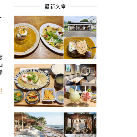
最新文章
~
度
u
岸