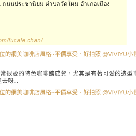
ถนนประชานิยม ตำบลวัดใหม่ อำเภอเมือง
om/fucafe.chan/
平常很愛的特色咖啡館感覺，尤其是有著可愛的造型
進去呀…