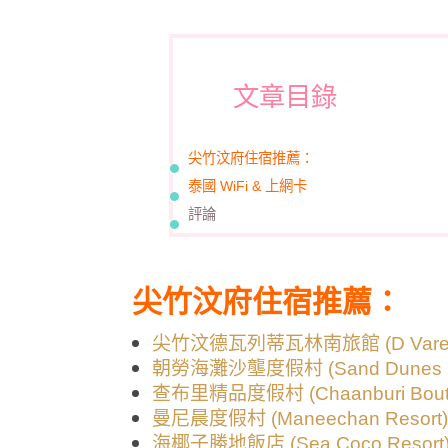
文章目錄
尖竹汶府住宿推薦：
泰國 WiFi & 上網卡
評論
尖竹汶府住宿推薦：
尖竹汶德瓦列蒂瓦林南旅館 (D Varee Di
朝勞海灘沙壟度假村 (Sand Dunes Cha
查布里精品度假村 (Chaanburi Boutiq
曼尼晨度假村 (Maneechan Resort)
海椰子勝地飯店 (Sea Coco Resort