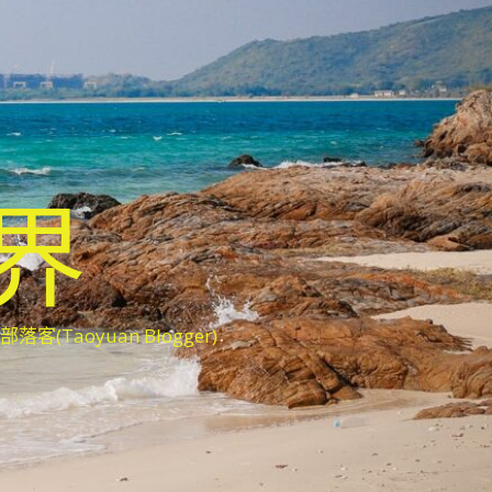
世界
oyuan Blogger)