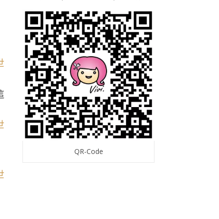
這
QR-Code