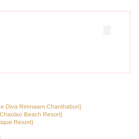
va Rimnaam Chanthaburi)
olao Beach Resort)
ue Resort)
)