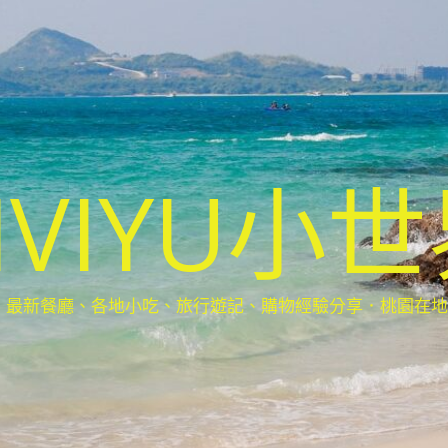
IVIYU小
新餐廳、各地小吃、旅行遊記、購物經驗分享．桃園在地部落客(Ta