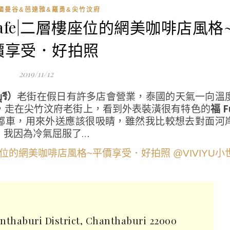
泰國曼谷&芭達雅&羅勇&尖竹汶府
Cafe|二層樓座位的網美咖啡店風格
價享受．好拍照
2019/11/12
รี）
老街在假日有許多店會營業，泰國的天氣一向溫
，走在尖竹汶府老街上，看到外表裝潢很有特色的
福 F
e嘟嘟車，用來外送應該很吸睛，雖然我比較想去對面河
，我因為冷氣屈服了…
haburi District, Chanthaburi 22000