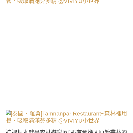
這裡根本就是森林遊樂區吧?有種進入原始叢林的