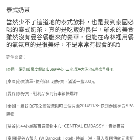
泰式奶茶
當然少不了這道地的泰式飲料，也是我到泰國必
喝的泰式奶茶，真的是吃飯的良伴，羅永的美食
雖然沒有曼谷餐廳來的豪華，但能在森林裡用餐
的氣氛真的是很美好，不是常常有機會的呢!
延伸閱讀：
[泰國．羅勇]萬豪度假飯店Spa中心~三座環海大泳池&豐盛早餐吧
[泰國]必買清單~便利商店超好買．滿滿一籃300元
[曼谷]泰好買．戰利品多到行李箱快爆炸
[泰國．曼谷]宣布免簽證費限時三個月至2014/11/8~快到泰國享受SPA
購物
[
曼谷]市中心最新百貨購物中心~CENTRAL EMBASSY．貴婦百貨
[泰國]曼谷W飯店 (W Bangkok Hotel)~時尚．潮．融入泰國傳統元素新