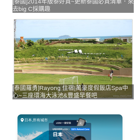
[泰國]2014年版泰好買~更新泰國必買清單．來
去big C採購趣
[泰國羅勇]Rayong 住宿|萬豪度假飯店Spa中
心~三座環海大泳池&豐盛早餐吧