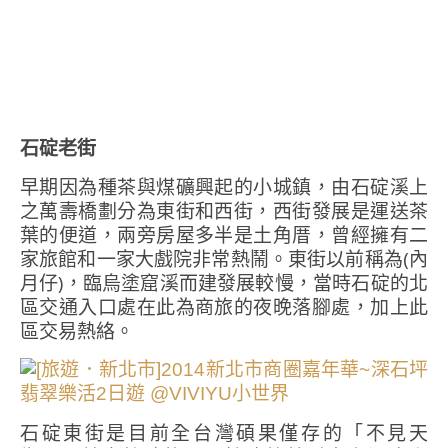
石碇老街
早期因為種茶與煤礦興起的小城鎮，由石碇溪上
之萬壽橋劃分為東街和西街，西街發展是運送茶
葉的便道，兩旁房屋多半是土角厝，曾經擁有二
家旅館和一家大戲院非常熱鬧。東街以前稱為(內
月仔)，臨烏塗窟溪而建發展較慢，當時石碇的北
區交通入口處在此為商旅的夜晚落腳處，加上此
區交易熱絡。
石碇東街是目前全台灣碩果僅存的「不見天