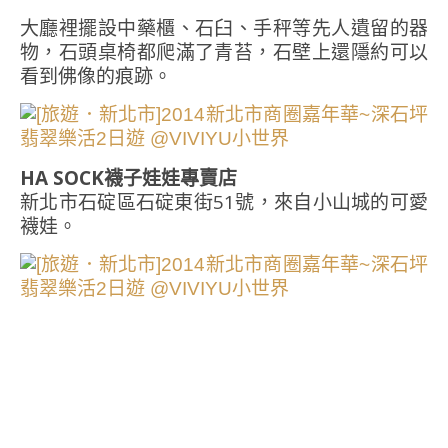
大廳裡擺設中藥櫃、石臼、手秤等先人遺留的器
物，石頭桌椅都爬滿了青苔，石壁上還隱約可以
看到佛像的痕跡。
HA SOCK襪子娃娃專賣店
新北市石碇區石碇東街51號，來自小山城的可愛
襪娃。