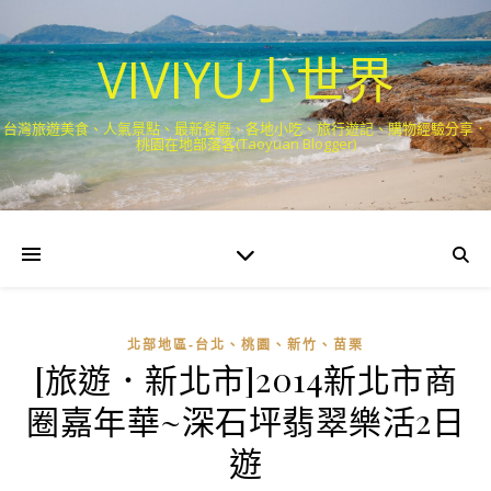
VIVIYU小世界
台灣旅遊美食、人氣景點、最新餐廳、各地小吃、旅行遊記、購物經驗分享．
桃園在地部落客(Taoyuan Blogger)
北部地區-台北、桃園、新竹、苗栗
[旅遊．新北市]2014新北市商
圈嘉年華~深石坪翡翠樂活2日
遊