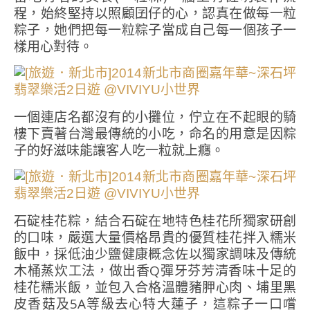
程，始終堅持以照顧囝仔的心，認真在做每一粒
粽子，她們把每一粒粽子當成自己每一個孩子一
樣用心對待。
一個連店名都沒有的小攤位，佇立在不起眼的騎
樓下賣著台灣最傳統的小吃，命名的用意是因粽
子的好滋味能讓客人吃一粒就上癮。
石碇桂花粽，結合石碇在地特色桂花所獨家研創
的口味，嚴選大量價格昂貴的優質桂花拌入糯米
飯中，採低油少鹽健康概念佐以獨家調味及傳統
木桶蒸炊工法，做出香Q彈牙芬芳清香味十足的
桂花糯米飯，並包入合格溫體豬胛心肉、埔里黑
皮香菇及5A等級去心特大蓮子，這粽子一口嚐