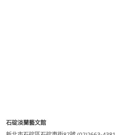
石碇淡蘭藝文館
新北市石碇區石碇東街87號 (02)2663-4381