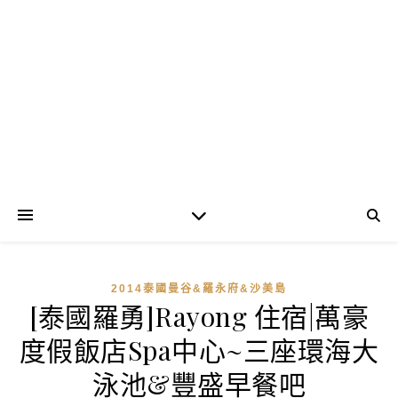
2014泰國曼谷&羅永府&沙美島
[泰國羅勇]Rayong 住宿|萬豪
度假飯店Spa中心~三座環海大
泳池&豐盛早餐吧