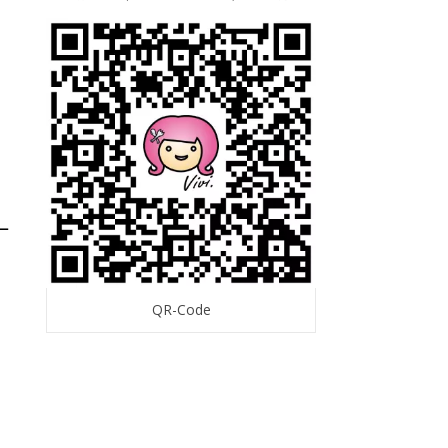
一
QR-Code