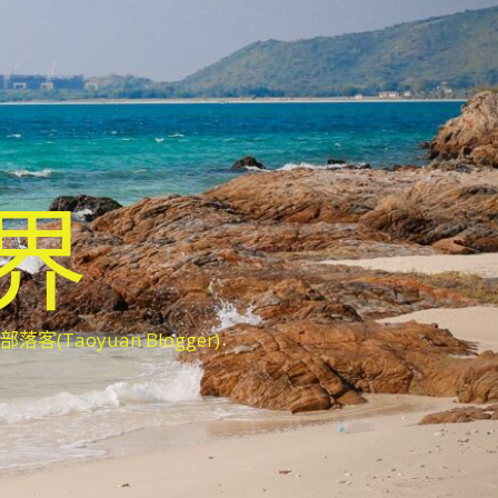
世界
oyuan Blogger)