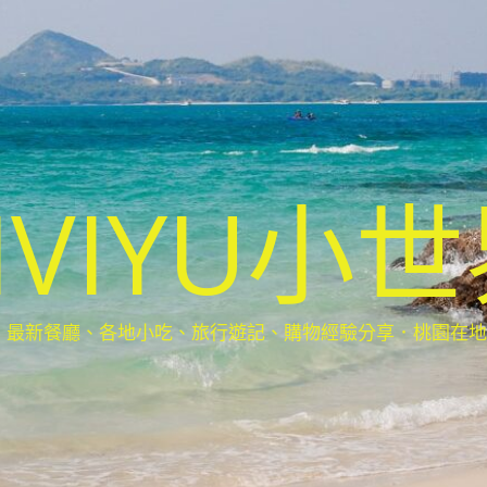
IVIYU小
新餐廳、各地小吃、旅行遊記、購物經驗分享．桃園在地部落客(Ta