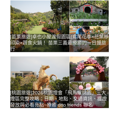
[苗栗旅遊]卓也小屋渡假園區|鳶尾花季×花葉移
印染×蔬食火鍋！ 苗栗三義最療癒的一日慢旅
行
[桃園旅遊]2026桃園燈會「飛馬耀桃園」三大
燈區完整攻略：日期、地點、交通資訊、提燈
發放與必看亮點~療癒 dtto friends 聯名