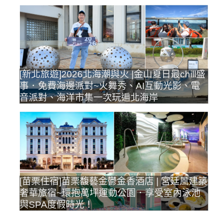
[新北旅遊]2026北海潮與火 |金山夏日最chill盛
事．免費海邊派對~火舞秀、AI互動光影、電
音派對、海洋市集一次玩遍北海岸
[苗栗住宿]苗栗馥藝金鬱金香酒店 | 宮廷風建築
奢華旅宿~環抱萬坪運動公園．享受室內泳池
與SPA度假時光！