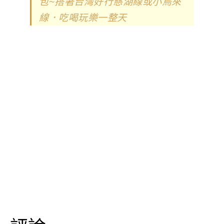
包~搭著台灣好行慈湖線或小烏來
線．吃喝玩樂一整天