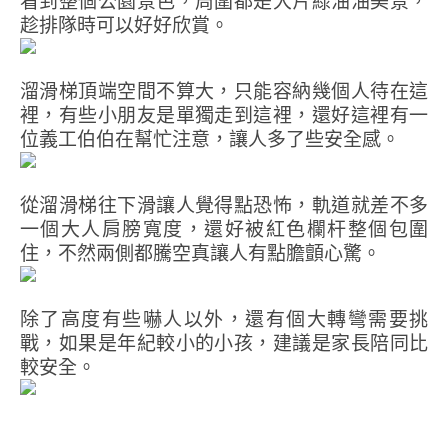
看到整個公園景色，周圍都是大片綠油油美景，
趁排隊時可以好好欣賞。
溜滑梯頂端空間不算大，只能容納幾個人待在這
裡，有些小朋友是單獨走到這裡，還好這裡有一
位義工伯伯在幫忙注意，讓人多了些安全感。
從溜滑梯往下滑讓人覺得點恐怖，軌道就差不多
一個大人肩膀寬度，還好被紅色欄杆整個包圍
住，不然兩側都騰空真讓人有點膽顫心驚。
除了高度有些嚇人以外，還有個大轉彎需要挑
戰，如果是年紀較小的小孩，建議是家長陪同比
較安全。