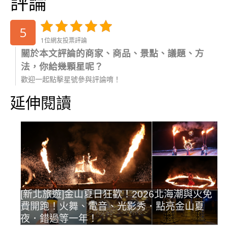
評論
5
1位網友投票評論
關於本文評論的商家、商品、景點、議題、方
法，你給幾顆星呢？
歡迎一起點擊星號參與評論唷！
延伸閱讀
[新北旅遊]金山夏日狂歡！2026北海潮與火免
費開跑！火舞、電音、光影秀．點亮金山夏
夜．錯過等一年！