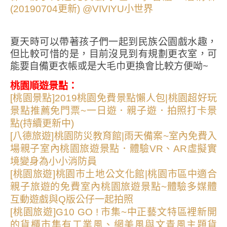
夏天時可以帶著孩子們一起到民族公園戲水趣，
但比較可惜的是，目前沒見到有規劃更衣室，可
能要自備更衣帳或是大毛巾更換會比較方便呦~
桃園順遊景點：
[桃園景點]2019桃園免費景點懶人包|桃園超好玩
景點推薦免門票~一日遊．親子遊．拍照打卡景
點(持續更新中)
[八德旅遊]桃園防災教育館|雨天備案~室內免費入
場親子室內桃園旅遊景點．體驗VR、AR虛擬實
境變身為小小消防員
[桃園旅遊]桃園市土地公文化館|桃園市區中適合
親子旅遊的免費室內桃園旅遊景點~體驗多媒體
互動遊戲與Q版公仔一起拍照
[桃園旅遊]G10 GO ! 市集~中正藝文特區裡新開
的貨櫃市集有工業風、網美風與文青風主題貨