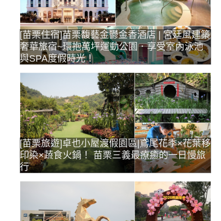
[苗栗住宿]苗栗馥藝金鬱金香酒店 | 宮廷風建築
奢華旅宿~環抱萬坪運動公園．享受室內泳池
與SPA度假時光！
[苗栗旅遊]卓也小屋渡假園區|鳶尾花季×花葉移
印染×蔬食火鍋！ 苗栗三義最療癒的一日慢旅
行