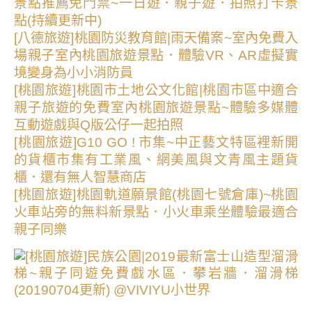
景點推薦免門票~一日遊．親子遊．拍照打卡景
點(持續更新中)
[八德旅遊]桃園防災教育館|雨天備案~室內免費入
場親子室內桃園旅遊景點．體驗VR、AR虛擬實
境變身為小小消防員
[桃園旅遊]桃園市土地公文化館|桃園市區中適合
親子旅遊的免費室內桃園旅遊景點~體驗多媒體
互動遊戲與Q版公仔一起拍照
[桃園旅遊]G10 GO ! 市集~中正藝文特區裡新開
的貨櫃市集有工業風、網美風與文青風主題貨
櫃．還有無人智慧商店
[桃園旅遊]桃園軌道願景館(桃園七號倉庫)~桃園
火車站旁的無料新景點．小火車乘坐體驗最適合
親子同樂