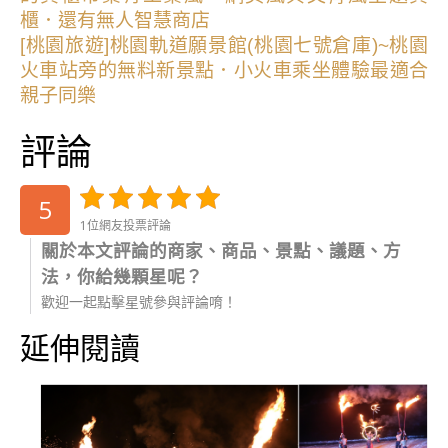
櫃．還有無人智慧商店
[桃園旅遊]桃園軌道願景館(桃園七號倉庫)~桃園
火車站旁的無料新景點．小火車乘坐體驗最適合
親子同樂
評論
5
1位網友投票評論
關於本文評論的商家、商品、景點、議題、方
法，你給幾顆星呢？
歡迎一起點擊星號參與評論唷！
延伸閱讀