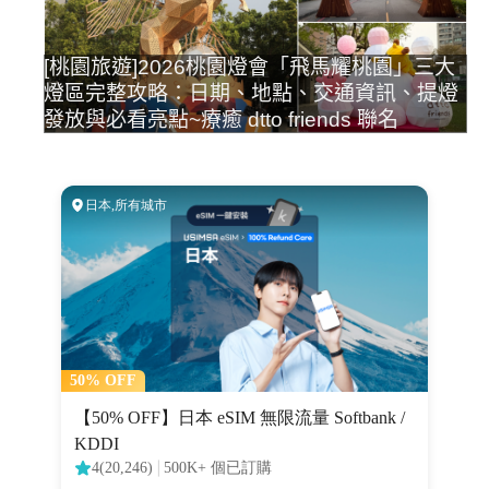
[桃園旅遊]2026桃園燈會「飛馬耀桃園」三大
燈區完整攻略：日期、地點、交通資訊、提燈
發放與必看亮點~療癒 dtto friends 聯名