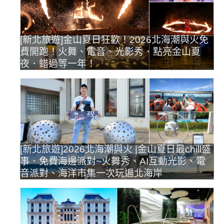
[新北旅遊]金山夏日狂歡！2026北海潮與火免
費開跑！火舞、電音、光影秀．點亮金山夏
夜．錯過等一年！
[新北旅遊]2026北海潮與火 |金山夏日最chill盛
事．免費海邊派對~火舞秀、AI互動光影、電
音派對、海洋市集一次玩遍北海岸