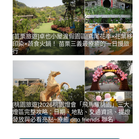
[苗栗旅遊]卓也小屋渡假園區|鳶尾花季×花葉移
印染×蔬食火鍋！ 苗栗三義最療癒的一日慢旅
行
[桃園旅遊]2026桃園燈會「飛馬耀桃園」三大
燈區完整攻略：日期、地點、交通資訊、提燈
發放與必看亮點~療癒 dtto friends 聯名