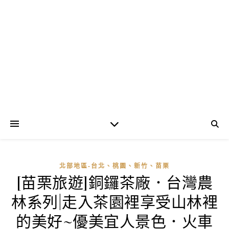
北部地區-台北、桃園、新竹、苗栗
[苗栗旅遊]銅鑼茶廠．台灣農
林系列|走入茶園裡享受山林裡
的美好~優美宜人景色．火車