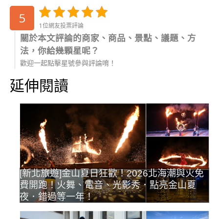
5
1位網友投票評論
關於本文評論的商家、商品、景點、議題、方
法，你給幾顆星呢？
歡迎一起點擊星號參與評論唷！
延伸閱讀
[新北旅遊]金山夏日狂歡！2026北海潮與火免
費開跑！火舞、電音、光影秀．點亮金山夏
夜．錯過等一年！