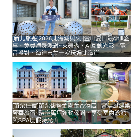
[新北旅遊]2026北海潮與火 |金山夏日最chill盛
事．免費海邊派對~火舞秀、AI互動光影、電
音派對、海洋市集一次玩遍北海岸
[苗栗住宿]苗栗馥藝金鬱金香酒店 | 宮廷風建築
奢華旅宿~環抱萬坪運動公園．享受室內泳池
與SPA度假時光！