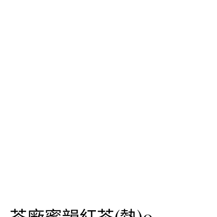
茶廠蜜韻紅茶(熱)0