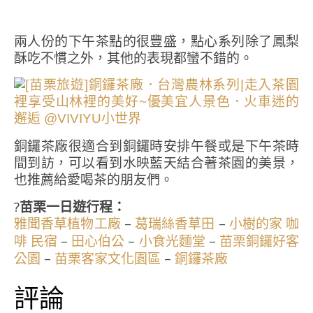
兩人份的下午茶點的很豐盛，點心系列除了鳳梨
酥吃不慣之外，其他的表現都蠻不錯的。
銅鑼茶廠很適合到銅鑼時安排午餐或是下午茶時
間到訪，可以看到水映藍天結合著茶園的美景，
也推薦給愛喝茶的朋友們。
?
苗栗一日遊行程：
–
–
雅聞香草植物工廠
葛瑞絲香草田
小樹的家 咖
–
–
–
啡 民宿
田心伯公
小食光麵堂
苗栗銅鑼好客
–
–
公園
苗栗客家文化園區
銅鑼茶廠
評論