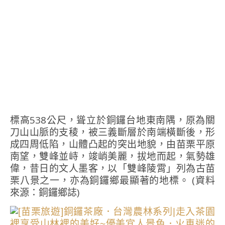
標高
538
公尺，聳立於銅鑼台地東南隅，原為關
刀山山脈的支稜，被三義斷層於南端橫斷後，形
成四周低陷，山體凸起的突出地貌，由苗栗平原
南望，雙峰並峙，竣峭美麗，拔地而起，氣勢雄
偉，昔日的文人墨客，以「雙峰陵霄」列為古苗
栗八景之一，亦為銅鑼鄉最顯著的地標。
(
資料
來源：銅鑼鄉誌
)