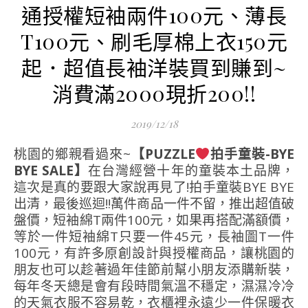
通授權短袖兩件100元、薄長
T100元、刷毛厚棉上衣150元
起．超值長袖洋裝買到賺到~
消費滿2000現折200!!
2019/12/18
桃園的鄉親看過來~
【PUZZLE
拍手童裝-BYE
BYE SALE】
在台灣經營十年的童裝本土品牌，
這次是真的要跟大家說再見了!拍手童裝BYE BYE
出清，最後巡迴‼萬件商品一件不留，推出超值破
盤價，短袖綿T兩件100元，如果再搭配滿額價，
等於一件短袖綿T只要一件45元，長袖圖T一件
100元，有許多原創設計與授權商品，讓桃園的
朋友也可以趁著過年佳節前幫小朋友添購新裝，
每年冬天總是會有段時間氣溫不穩定，濕濕冷冷
的天氣衣服不容易乾，衣櫃裡永遠少一件保暖衣