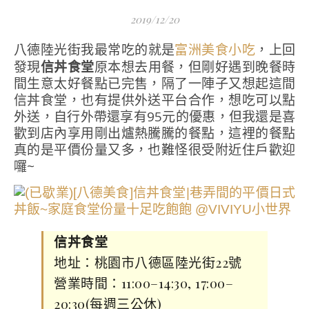
2019/12/20
八德陸光街我最常吃的就是
，上回
富洲美食小吃
發現
信丼食堂
原本想去用餐，但剛好遇到晚餐時
間生意太好餐點已完售，隔了一陣子又想起這間
信丼食堂，也有提供外送平台合作，想吃可以點
外送，自行外帶還享有95元的優惠，但我還是喜
歡到店內享用剛出爐熱騰騰的餐點，這裡的餐點
真的是平價份量又多，也難怪很受附近住戶歡迎
囉~
信丼食堂
地址：桃園市八德區陸光街22號
營業時間：11:00–14:30, 17:00–
20:30(每週三公休)