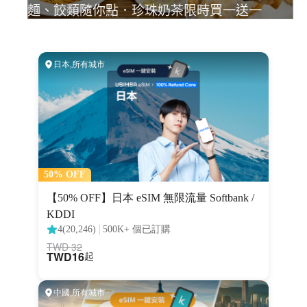
麵、餃類隨你點．珍珠奶茶限時買一送一