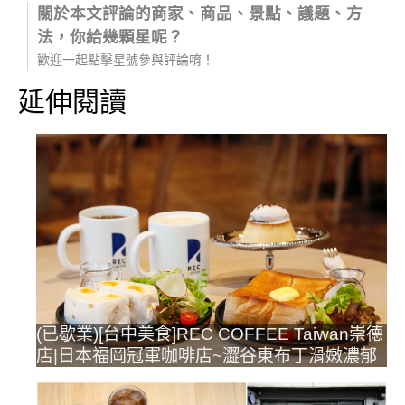
關於本文評論的商家、商品、景點、議題、方
法，你給幾顆星呢？
歡迎一起點擊星號參與評論唷！
延伸閱讀
(已歇業)[台中美食]REC COFFEE Taiwan崇德
店|日本福岡冠軍咖啡店~澀谷東布丁滑嫩濃郁