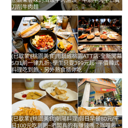
然蔬果香味的清燉牛肉湯頭．半筋半肉牛三寶
刀削牛肉麵
(已歇業)[桃園美食]甩鍋雞桃園ATT店-全新開幕
5/31前一律九折~學生只要399元起~平價韓式
料理吃到飽．另外熟食隨你吃
(已歇業)[桃園美食]朝陽料理|假日早餐80元/平
日100元吃到飽~老闆真的有賺錢嗎？咖哩飯、