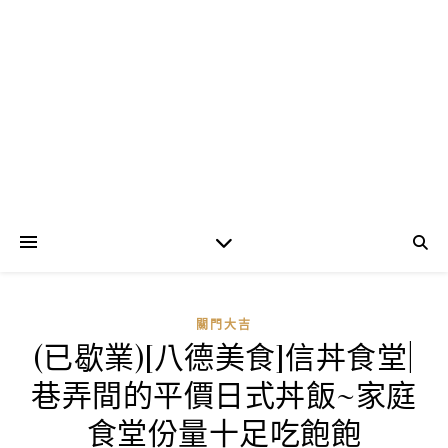
關門大吉
(已歇業)[八德美食]信丼食堂|
巷弄間的平價日式丼飯~家庭
食堂份量十足吃飽飽