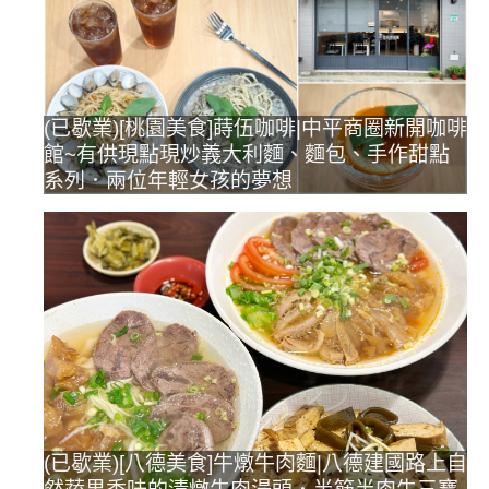
(已歇業)[桃園美食]蒔伍咖啡|中平商圈新開咖啡
館~有供現點現炒義大利麵、麵包、手作甜點
系列．兩位年輕女孩的夢想
(已歇業)[八德美食]牛燉牛肉麵|八德建國路上自