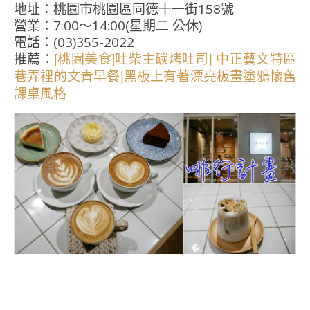
地址：桃園市桃園區同德十一街158號
營業：7:00～14:00(星期二 公休)
電話：(03)355-2022
推薦：
[桃園美食]吐柴主碳烤吐司| 中正藝文特區
巷弄裡的文青早餐|黑板上有著漂亮板畫塗鴉懷舊
課桌風格