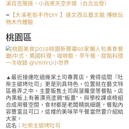
溪百吉隧道、小烏來天空步道（台北出發）
∞
【大溪老街手作DIY 】達文西瓜藝文館 傳統玩
物木作體驗
桃園區
▲最近接連吃過幾家土司專賣店，覺得這間『吐
柴主碳烤吐司』更是別具特色，位置就在藝文特
區巷弄之中，主要販售土司與菠蘿堡等餐點，店
內黑板上有著漂亮塗鴉”板畫”，與學校課桌椅組
合成用餐空間，食材都是老闆精挑細選，餐點內
容豐富且可口，這樣的美味早午餐當然要介紹給
大家。
店名：
吐柴主碳烤吐司