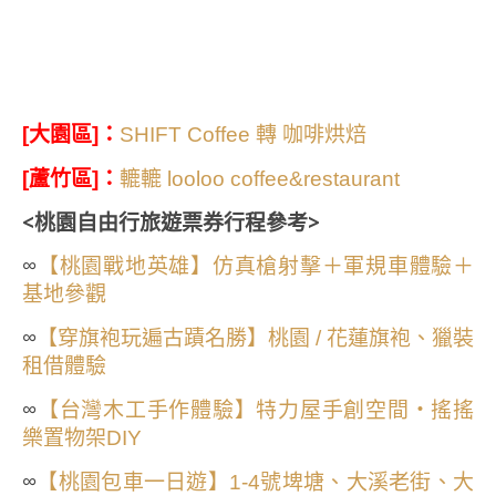
：
[大園區]
SHIFT Coffee 轉 咖啡烘焙
：
[蘆竹區]
轆轆 looloo coffee&restaurant
<桃園自由行旅遊票券行程參考>
∞
【桃園戰地英雄】仿真槍射擊＋軍規車體驗＋
基地參觀
∞
【穿旗袍玩遍古蹟名勝】桃園 / 花蓮旗袍、獵裝
租借體驗
∞
【台灣木工手作體驗】特力屋手創空間・搖搖
樂置物架DIY
∞
【桃園包車一日遊】1-4號埤塘、大溪老街、大