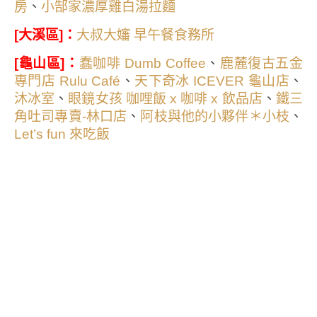
、
房
小郜家濃厚雞白湯拉麵
：
[大溪區]
大叔大嬸 早午餐食務所
：
、
[龜山區]
蠢咖啡 Dumb Coffee
鹿麓復古五金
、
、
專門店 Rulu Café
天下奇冰 ICEVER 龜山店
、
、
沐冰室
眼鏡女孩 咖哩飯 x 咖啡 x 飲品店
鐵三
、
、
角吐司專賣-林口店
阿枝與他的小夥伴＊小枝
Let’s fun 來吃飯