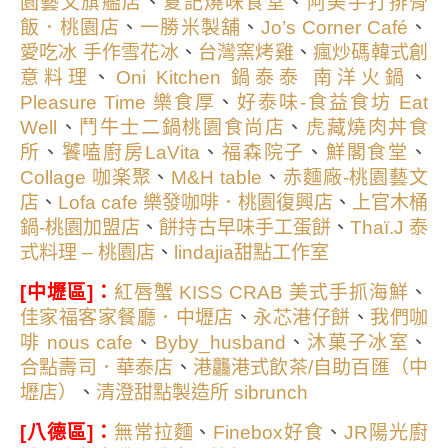
、
、
園藝文旗艦店
夏記燒味食堂
阿美手打排骨
、
、
、
飯．桃園店
一勝米製舖
Jo’s Corner Café
、
、
愛吃冰 手作雪花冰
台灣窯烤雞
瘋炒碼韓式創
、
、
意料理
Oni Kitchen 鍋泰泰 南洋火鍋
、
Pleasure Time 樂食厚
好泰味-食益食坊 Eat
、
、
Well
鬥牛士二鍋桃園食尚店
虎藏燒肉丼食
、
、
、
、
所
饕嗑廚房LaVita
福森院子
鮮閣食堂
、
、
Collage 咖楽聚
M&H table
赤麵廠-桃園藝文
、
、
店
Lofa cafe 樂發咖啡．桃園復興店
上官木桶
、
、
鍋-桃園加盟店
餅持古早味手工蛋餅
Thaï.J 泰
、
式料理 – 桃園店
lindajia甜點工作室
、
[中壢區]：
紅唇蟹 KISS CRAB 美式手抓海鮮
、
、
佳家福客家餐廳．中壢店
永芯港仔餅
我們咖
、
、
、
啡 nous cafe
Byby_husband
沐菓子冰室
、
合點壽司．華泰店
港龘港式飲茶/自助百匯（中
、
壢店）
清澄甜點製造所 sibrunch
：
、
、
[八德區]
無常拉麵
Finebox好食
JR陽光廚