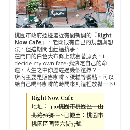
桃園市政府週邊最近有間新開的『
Right
Now Cafe
』，老闆很有自己的規劃與想
法，但這期間也經過抗爭，
在門口的白色大布條上就寫著原委，I
decide my own fate-我決定自己的命
運，人生之中你歷經過幾個選擇？
店內主要是販售咖啡、蛋糕等餐點，可以
給自己喝杯咖啡的時間來到這裡放鬆一下!
Right Now Cafe
地址： 330
桃園市桃園區中山
北路78號
—>已搬至：桃園市
桃園區國豐六街37號