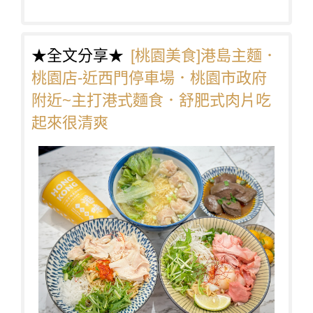
★全文分享★
[桃園美食]港島主麵．
桃園店-近西門停車場．桃園市政府
附近~主打港式麵食．舒肥式肉片吃
起來很清爽