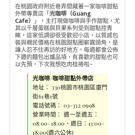
在桃園政府附近巷弄間藏著一家咖啡甜點
外帶專賣店「
光咖啡（Guang
Cafe）
」，主打現做咖啡與手作甜點，尤
其以千層蛋糕與貝果系列受到甜點控青
睞，這家低調卻很受歡迎小店，以質感包
裝與親民價格在桃園甜點圈嶄露頭角，是
讓人忍不住再訪的好地方，每週都會公佈
下週的麵包出爐品項，有喜歡的甜點也可
以先預，下次我想吃肉桂捲啦~
光咖啡/咖啡甜點外帶店
地址： 330桃園市桃園區廈門
街61巷1號
電話號碼： 03-332 0998
營業時間： 週一至週五：
08:00–18:00、週日：13:00–
18:00(週六公休)