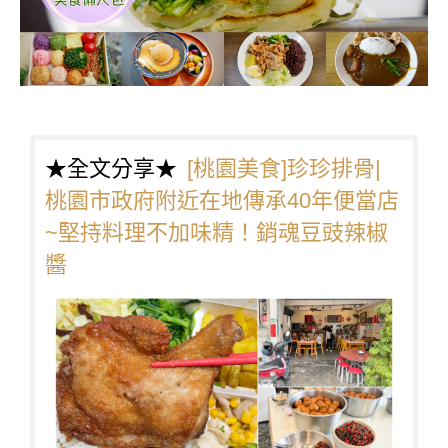
★全文分享★
[桃園美食]珍珍排骨|
桃園市政府附近在地傳承40年便當店
~堅持料理不加味精！銷魂豆豉辣椒
醬