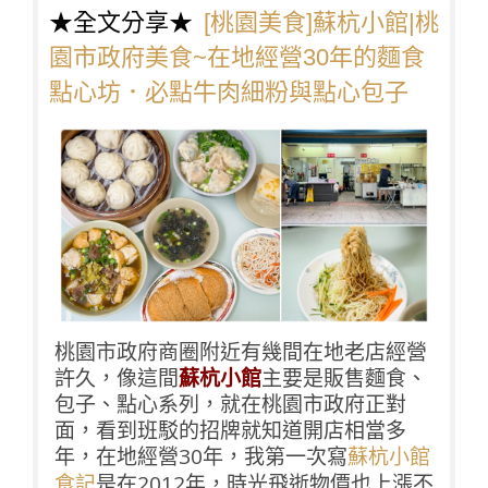
★全文分享★
[桃園美食]蘇杭小館|桃
園市政府美食~在地經營30年的麵食
點心坊．必點牛肉細粉與點心包子
桃園市政府商圈附近有幾間在地老店經營
許久，像這間
蘇杭小館
主要是販售麵食、
包子、點心系列，就在桃園市政府正對
面，看到班駁的招牌就知道開店相當多
年，在地經營30年，我第一次寫
蘇杭小館
是在2012年，時光飛逝物價也上漲不
食記