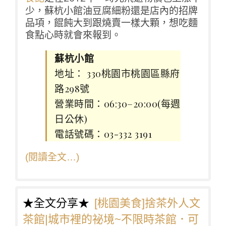
少，蘇杭小館油豆腐細粉還是店內的招牌
品項，餛飩大到跟燒賣一樣大顆，想吃麵
食點心時就會來報到。
蘇杭小館
地址： 330桃園市桃園區縣府
路298號
營業時間：06:30–20:00(每週
日公休)
電話號碼：03-332 3191
(閱讀全文…)
★全文分享★
[桃園美食]捨茶外人文
茶館|城市裡的祕境~不限時茶館．可