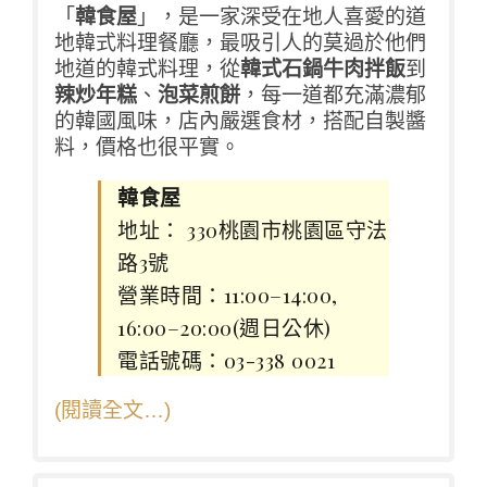
「
韓食屋
」，是一家深受在地人喜愛的道
地韓式料理餐廳，最吸引人的莫過於他們
地道的韓式料理，從
韓式石鍋牛肉拌飯
到
辣炒年糕
、
泡菜煎餅
，每一道都充滿濃郁
的韓國風味，店內嚴選食材，搭配自製醬
料，價格也很平實。
韓食屋
地址： 330桃園市桃園區守法
路3號
營業時間：11:00–14:00,
16:00–20:00(週日公休)
電話號碼：03-338 0021
(閱讀全文…)