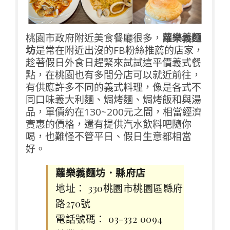
桃園市政府附近美食餐廳很多，
蘿樂義麵
坊
是常在附近出沒的FB粉絲推薦的店家，
趁著假日外食日趕緊來試試這平價義式餐
點，在桃園也有多間分店可以就近前往，
有供應許多不同的義式料理，像是各式不
同口味義大利麵、焗烤麵、焗烤飯和與湯
品，單價約在130~200元之間，相當經濟
實惠的價格，還有提供汽水飲料吧隨你
喝，也難怪不管平日、假日生意都相當
好。
蘿樂義麵坊．縣府店
地址： 330桃園市桃園區縣府
路270號
電話號碼： 03-332 0094