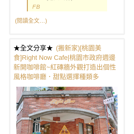
FB
(閱讀全文…)
★全文分享★
(搬新家)[桃園美
食]Right Now Cafe|桃園市政府週邊
新開咖啡館~紅磚牆外觀打造出個性
風格咖啡廳．甜點選擇種類多