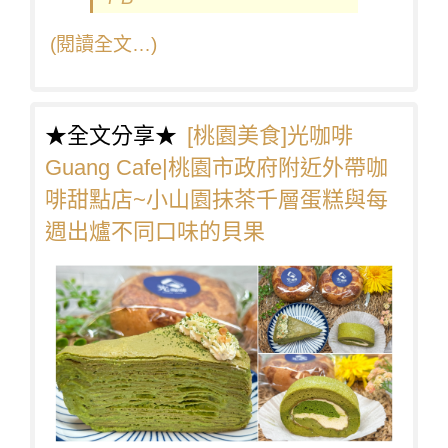
(閱讀全文…)
★全文分享★
[桃園美食]光咖啡
Guang Cafe|桃園市政府附近外帶咖
啡甜點店~小山園抹茶千層蛋糕與每
週出爐不同口味的貝果