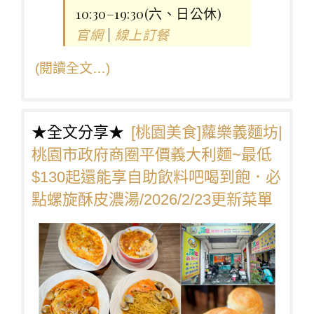
10:30–19:30(六、日公休)
|
官網
線上訂餐
(閱讀全文…)
★全文分享★
[桃園美食]蘿樂義麵坊|
桃園市政府商圈平價義大利麵~最低
$130起還能享自助飲料吧喝到飽．必
點螺旋酥皮濃湯/2026/2/23更新菜單