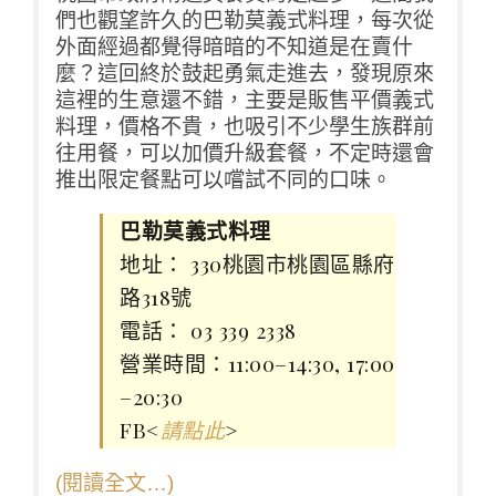
們也觀望許久的巴勒莫義式料理，每次從
外面經過都覺得暗暗的不知道是在賣什
麼？這回終於鼓起勇氣走進去，發現原來
這裡的生意還不錯，主要是販售平價義式
料理，價格不貴，也吸引不少學生族群前
往用餐，可以加價升級套餐，不定時還會
推出限定餐點可以嚐試不同的口味。
巴勒莫義式料理
地址： 330桃園市桃園區縣府
路318號
電話： 03 339 2338
營業時間：11:00–14:30, 17:00
–20:30
FB<
>
請點此
(閱讀全文…)