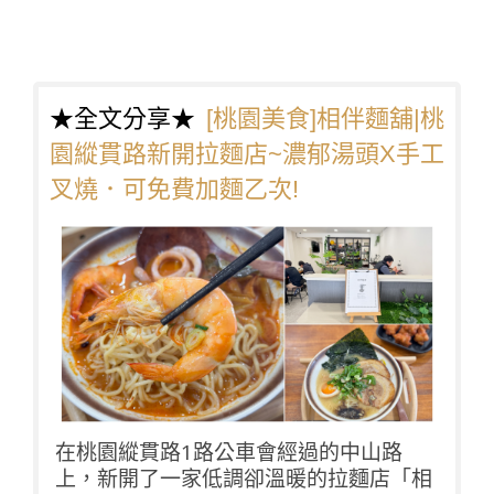
★全文分享★
[桃園美食]相伴麵舖|桃
園縱貫路新開拉麵店~濃郁湯頭X手工
叉燒．可免費加麵乙次!
在桃園縱貫路1路公車會經過的中山路
上，新開了一家低調卻溫暖的拉麵店「相