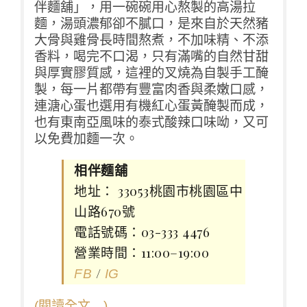
伴麵舖」，用一碗碗用心熬製的高湯拉
麵，湯頭濃郁卻不膩口，是來自於天然豬
大骨與雞骨長時間熬煮，不加味精、不添
香料，喝完不口渴，只有滿嘴的自然甘甜
與厚實膠質感，這裡的叉燒為自製手工醃
製，每一片都帶有豐富肉香與柔嫩口感，
連溏心蛋也選用有機紅心蛋黃醃製而成，
也有東南亞風味的泰式酸辣口味呦，又可
以免費加麵一次。
相伴麵舖
地址： 33053桃園市桃園區中
山路670號
電話號碼：03-333 4476
營業時間：11:00–19:00
/
FB
IG
(閱讀全文…)