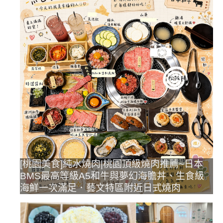
[桃園美食]純水燒肉|桃園頂級燒肉推薦~日本
BMS最高等級A5和牛與夢幻海膽丼、生食級
海鮮一次滿足．藝文特區附近日式燒肉