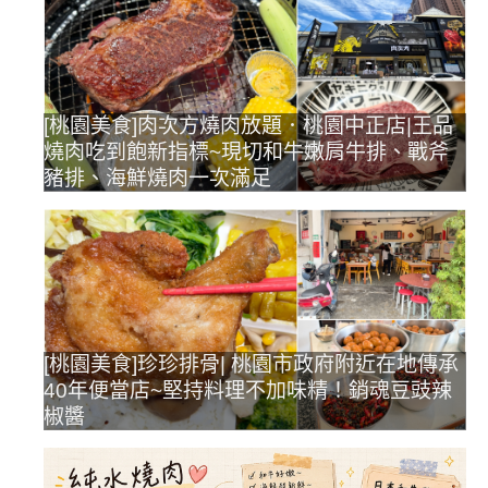
[桃園美食]肉次方燒肉放題．桃園中正店|王品
燒肉吃到飽新指標~現切和牛嫩肩牛排、戰斧
豬排、海鮮燒肉一次滿足
[桃園美食]珍珍排骨| 桃園市政府附近在地傳承
40年便當店~堅持料理不加味精！銷魂豆豉辣
椒醬