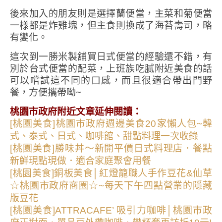
後來加入的朋友則是選擇蘭便當，主菜和菊便當
一樣都是炸雞塊，但主食則換成了海苔壽司，略
有變化。
這次到一勝米製舖買日式便當的經驗還不錯，有
別於台式便當的配菜，上班族吃膩附近美食的話
可以嚐試這不同的口感，而且很適合帶出門野
餐，方便攜帶呦~
桃園市政府附近文章延伸閱讀：
[桃園美食]桃園市政府週邊美食20家懶人包~韓
式、泰式、日式、咖啡館、甜點料理一次收錄
[桃園美食]勝味丼～新開平價日式料理店．餐點
新鮮現點現做．適合家庭聚會用餐
[桃園美食]銅板美食│紅燈籠職人手作豆花&仙草
☆桃園市政府商圈☆~每天下午四點營業的隱藏
版豆花
[桃園美食]ATTRACAFE’ 吸引力咖啡│桃園市政