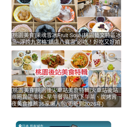
[桃園美食]果魂雪冰Fruit Soul |桃園藝文特區冰
品~浮誇九宮格”鎮店八寶雪”必吃！好吃又好拍
[桃園美食]桃園後火車站美食特輯|火車站後站
商圈異國風味~早午餐與甜點下午茶、炭烤宵
夜美食推薦36家懶人包(更新到2026年)