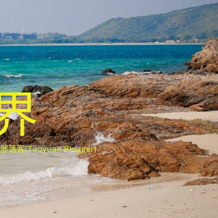
世界
oyuan Blogger)