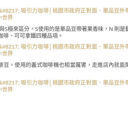
用N極與S極來區分，S使用的是單品豆帶著果香味，N 則是
咖啡、可可拿鐵四種品項。
啡豆，使用的義式咖啡機也相當厲害，走進店內就能