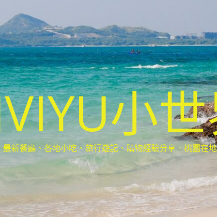
IVIYU小
新餐廳、各地小吃、旅行遊記、購物經驗分享．桃園在地部落客(Ta