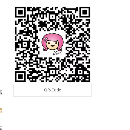
QR-Code
電
香