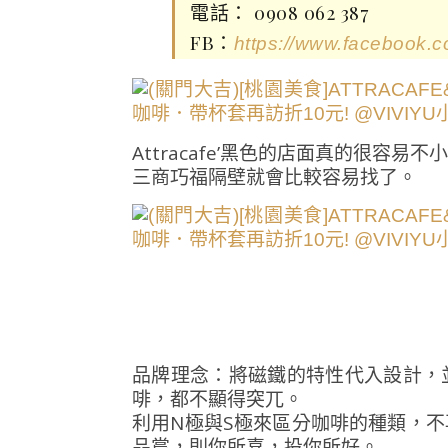
電話： 0908 062 387
FB：
https://www.facebook.c
Attracafe’黑色的店面真的很
三商巧福隔壁就會比較容易找了。
品牌理念：將磁鐵的特性代入設計，
啡，都不顯得突兀。
利用N極與S極來區分咖啡的種類，
品嘗，則你所喜，投你所好。