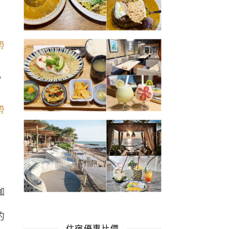
，
咖
的
住宿優惠比價