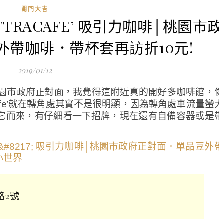
關門大吉
TTRACAFE’ 吸引力咖啡│桃園市
帶咖啡．帶杯套再訪折10元!
2019/01/12
園市政府正對面，我覺得這附近真的開好多咖啡館，
cafe’就在轉角處其實不是很明顯，因為轉角處車流量蠻
它而來，有仔細看一下招牌，現在還有自備容器或是
路2號