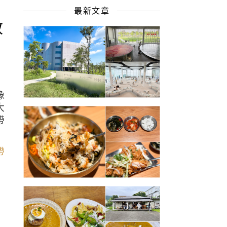
最新文章
政
像
大
帶