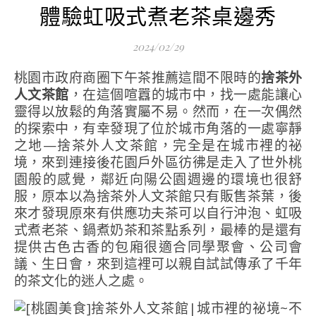
體驗虹吸式煮老茶桌邊秀
2024/02/29
桃園市政府商圈下午茶推薦這間不限時的
捨茶外
人文茶館
，在這個喧囂的城市中，找一處能讓心
靈得以放鬆的角落實屬不易。然而，在一次偶然
的探索中，有幸發現了位於城市角落的一處寧靜
之地—捨茶外人文茶館，完全是在城市裡的祕
境，來到連接後花園戶外區彷彿是走入了世外桃
園般的感覺，鄰近向陽公園週邊的環境也很舒
服，原本以為捨茶外人文茶館只有販售茶葉，後
來才發現原來有供應功夫茶可以自行沖泡、虹吸
式煮老茶、鍋煮奶茶和茶點系列，最棒的是還有
提供古色古香的包廂很適合同學聚會、公司會
議、生日會，來到這裡可以親自試試傳承了千年
的茶文化的迷人之處。