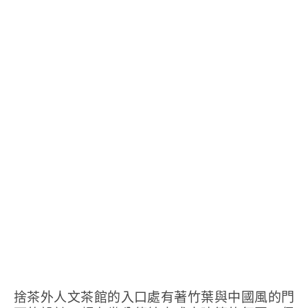
捨茶外人文茶館的入口處有著竹葉與中國風的門