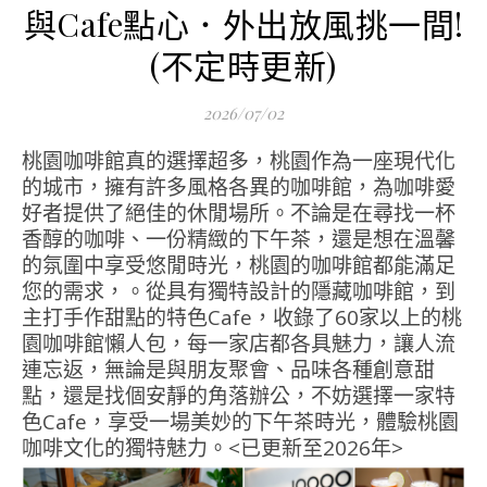
與Cafe點心．外出放風挑一間!
(不定時更新)
2026/07/02
桃園咖啡館真的選擇超多，桃園作為一座現代化
的城市，擁有許多風格各異的咖啡館，為咖啡愛
好者提供了絕佳的休閒場所。不論是在尋找一杯
香醇的咖啡、一份精緻的下午茶，還是想在溫馨
的氛圍中享受悠閒時光，桃園的咖啡館都能滿足
您的需求，。從具有獨特設計的隱藏咖啡館，到
主打手作甜點的特色Cafe，收錄了60家以上的桃
園咖啡館懶人包，每一家店都各具魅力，讓人流
連忘返，無論是與朋友聚會、品味各種創意甜
點，還是找個安靜的角落辦公，不妨選擇一家特
色Cafe，享受一場美妙的下午茶時光，體驗桃園
咖啡文化的獨特魅力。<已更新至2026年>