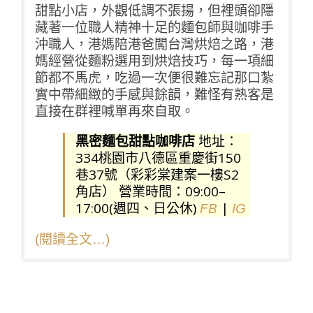
甜點小店，外觀低調不張揚，但裡頭卻隱
藏著一位職人精神十足的麵包師與咖啡手
沖職人，港媽陪港爸闖台灣烘焙之路，港
媽經營從麵粉選用到烘焙技巧，每一項細
節都不馬虎，吃過一次便很難忘記那口紮
實中帶細緻的手感與餘韻，難怪有熟客是
直接在群裡喊單再來自取。
黑密麵包甜點咖啡店
地址：
334桃園市八德區重慶街150
巷37號（彩彩棠建案一樓S2
角店） 營業時間：09:00–
17:00(週四、日公休)
|
FB
IG
(閱讀全文…)