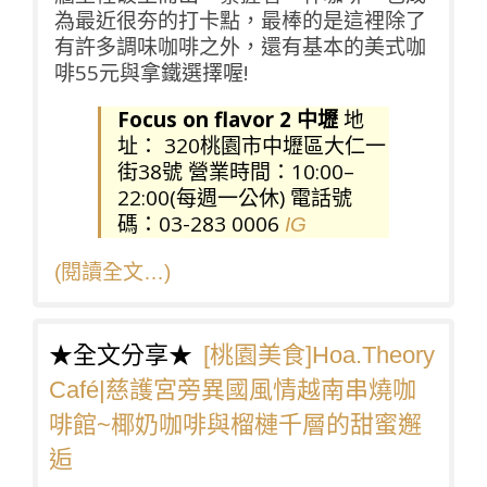
為最近很夯的打卡點，最棒的是這裡除了
有許多調味咖啡之外，還有基本的美式咖
啡55元與拿鐵選擇喔!
Focus on flavor 2 中壢
地
址： 320桃園市中壢區大仁一
街38號 營業時間：10:00–
22:00(每週一公休) 電話號
碼：03-283 0006
IG
(閱讀全文…)
★全文分享★
[桃園美食]Hoa.Theory
Café|慈護宮旁異國風情越南串燒咖
啡館~椰奶咖啡與榴槤千層的甜蜜邂
逅