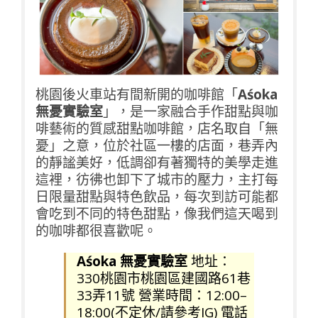
桃園後火車站有間新開的咖啡館「
Aśoka
無憂實驗室
」，是一家融合手作甜點與咖
啡藝術的質感甜點咖啡館，店名取自「無
憂」之意，位於社區一樓的店面，巷弄內
的靜謐美好，低調卻有著獨特的美學走進
這裡，彷彿也卸下了城市的壓力，主打每
日限量甜點與特色飲品，每次到訪可能都
會吃到不同的特色甜點，像我們這天喝到
的咖啡都很喜歡呢。
Aśoka 無憂實驗室
地址：
330桃園市桃園區建國路61巷
33弄11號 營業時間：12:00–
18:00(不定休/請參考IG) 電話