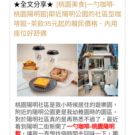
★全文分享★
[桃園美食]一勺咖啡-
桃園陽明館|鄰近陽明公園的社區型咖
啡館~茶飲35元起的親民價格．內用
座位好舒適
桃園陽明社區是我小時候居住的遊樂園，
附近的陽明公園更是我幼稚園時的園區，
對於陽明社區真的是再熟悉不過了，最近
看到陽明二街新開了
一勺咖啡-桃園陽明
館
，讓我一直想找個時間去回味一下，獨