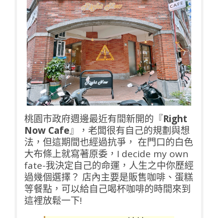
桃園市政府週邊最近有間新開的『
Right
Now Cafe
』，老闆很有自己的規劃與想
法，但這期間也經過抗爭， 在門口的白色
大布條上就寫著原委，I decide my own
fate-我決定自己的命運，人生之中你歷經
過幾個選擇？ 店內主要是販售咖啡、蛋糕
等餐點，可以給自己喝杯咖啡的時間來到
這裡放鬆一下!