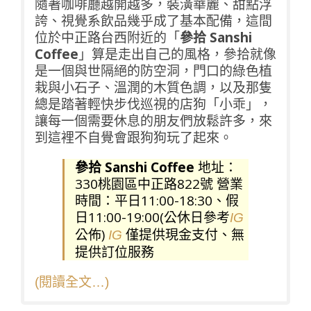
隨著咖啡廳越開越多，裝潢華麗、甜點浮
誇、視覺系飲品幾乎成了基本配備，這間
位於中正路台西附近的「
參拾 Sanshi
Coffee
」算是走出自己的風格，參拾就像
是一個與世隔絕的防空洞，門口的綠色植
栽與小石子、溫潤的木質色調，以及那隻
總是踏著輕快步伐巡視的店狗「小乖」，
讓每一個需要休息的朋友們放鬆許多，來
到這裡不自覺會跟狗狗玩了起來。
參拾 Sanshi Coffee
地址：
330桃園區中正路822號 營業
時間：平日11:00-18:30、假
日11:00-19:00(公休日參考
IG
公佈)
僅提供現金支付、無
IG
提供訂位服務
(閱讀全文…)