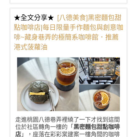
★全文分享★
[八德美食]黑密麵包甜
點咖啡店|每日限量手作麵包與創意咖
啡~藏身巷弄的極簡系咖啡館．推薦
港式菠蘿油
走進桃園八德巷弄裡繞了一下才找到這間
位於社區轉角一樓的「
黑密麵包甜點咖啡
店
」，座落在彩彩棠建案一樓角間的咖啡