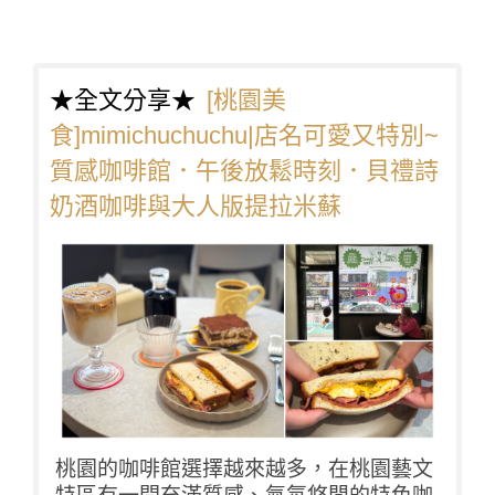
★全文分享★
[桃園美
食]mimichuchuchu|店名可愛又特別~
質感咖啡館．午後放鬆時刻．貝禮詩
奶酒咖啡與大人版提拉米蘇
桃園的咖啡館選擇越來越多，在桃園藝文