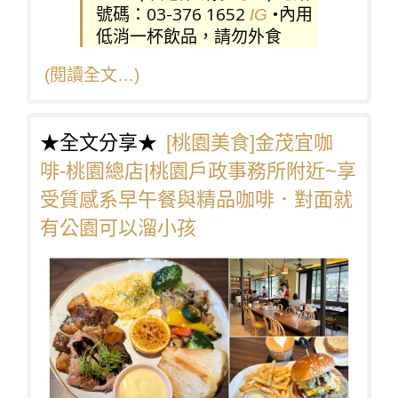
號碼：03-376 1652
•內用
IG
低消一杯飲品，請勿外食
(閱讀全文…)
★全文分享★
[桃園美食]金茂宜咖
啡-桃園總店|桃園戶政事務所附近~享
受質感系早午餐與精品咖啡．對面就
有公園可以溜小孩