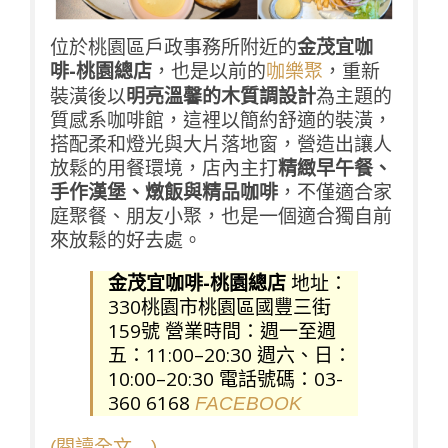
位於桃園區戶政事務所附近的
金茂宜咖
啡-桃園總店
，也是以前的
，重新
咖樂聚
裝潢後以
明亮溫馨的木質調設計
為主題的
質感系咖啡館，這裡以簡約舒適的裝潢，
搭配柔和燈光與大片落地窗，營造出讓人
放鬆的用餐環境，店內主打
精緻早午餐、
手作漢堡、燉飯與精品咖啡
，不僅適合家
庭聚餐、朋友小聚，也是一個適合獨自前
來放鬆的好去處。
金茂宜咖啡-桃園總店
地址：
330桃園市桃園區國豐三街
159號 營業時間：週一至週
五：11:00–20:30 週六、日：
10:00–20:30 電話號碼：03-
360 6168
FACEBOOK
(閱讀全文…)