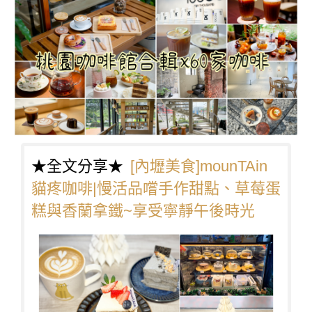
★全文分享★
[內壢美食]mounTAin
貓疼咖啡|慢活品嚐手作甜點、草莓蛋
糕與香蘭拿鐵~享受寧靜午後時光