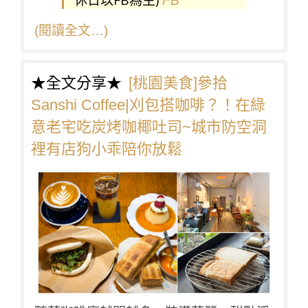
FB
(閱讀全文…)
★全文分享★
[桃園美食]參拾
Sanshi Coffee|刈包搭咖啡？！在綠
意老宅吃炭烤咖椰吐司~城市防空洞
裡有店狗小乖陪你放鬆