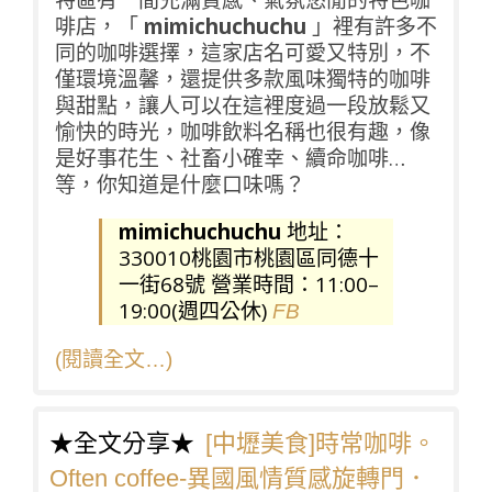
特區有一間充滿質感、氣氛悠閒的特色咖
啡店，「
mimichuchuchu
」裡有許多不
同的咖啡選擇，這家店名可愛又特別，不
僅環境溫馨，還提供多款風味獨特的咖啡
與甜點，讓人可以在這裡度過一段放鬆又
愉快的時光，咖啡飲料名稱也很有趣，像
是好事花生、社畜小確幸、續命咖啡…
等，你知道是什麼口味嗎？
mimichuchuchu
地址：
330010桃園市桃園區同德十
一街68號 營業時間：11:00–
19:00(週四公休)
FB
(閱讀全文…)
★全文分享★
[中壢美食]時常咖啡。
Often coffee-異國風情質感旋轉門．