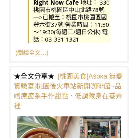
Right Now Cafe
地址： 330
桃園市桃園區中山北路78號
—>已搬至：桃園市桃園區國
豐六街37號 營業時間：11:30
～19:30(每週三/週日公休) 電
話：03-331 1321
(閱讀全文…)
★全文分享★
[桃園美食]Aśoka 無憂
實驗室|桃園後火車站新開咖啡館~品
嚐療癒系手作甜點．低調藏身在巷弄
裡