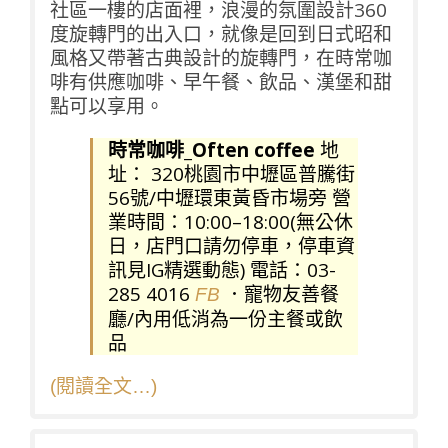
社區一樓的店面裡，浪漫的氛圍設計360
度旋轉門的出入口，就像是回到日式昭和
風格又帶著古典設計的旋轉門，在時常咖
啡有供應咖啡、早午餐、飲品、漢堡和甜
點可以享用。
時常咖啡_Often coffee
地
址： 320桃園市中壢區普騰街
56號/中壢環東黃昏市場旁 營
業時間：10:00–18:00(無公休
日，店門口請勿停車，停車資
訊見IG精選動態) 電話：03-
285 4016
．寵物友善餐
FB
廳/內用低消為一份主餐或飲
品
(閱讀全文…)