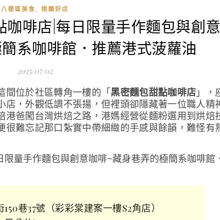
,
八德區美食
桃園好店
甜點咖啡店|每日限量手作麵包與創
極簡系咖啡館．推薦港式菠蘿油
2025/07/02
這間位於社區轉角一樓的「
黑密麵包甜點咖啡店
」，
小店，外觀低調不張揚，但裡頭卻隱藏著一位職人精
陪港爸闖台灣烘焙之路，港媽經營從麵粉選用到烘焙
便很難忘記那口紮實中帶細緻的手感與餘韻，難怪有
街150巷37號（彩彩棠建案一樓S2角店）