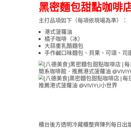
黑密麵包甜點咖啡店|
主打品項如下（每項依現場為準）：
港式菠蘿油
橘子咖啡（冰）
大蒜重乳酪麵包
手作鹹口味麵包、貝果、可頌、司康
櫃台後方透明冷藏櫃整齊陳列每日出