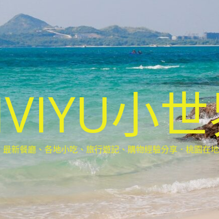
IVIYU小
新餐廳、各地小吃、旅行遊記、購物經驗分享．桃園在地部落客(Ta