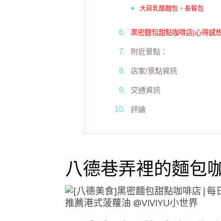
大蒜乳酪麵包、長餐包
黑密麵包甜點咖啡店|心得感
附近景點：
店家/景點資訊
交通資訊
評論
八德巷弄裡的麵包