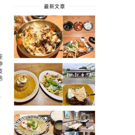
最新文章
意
座
神
技
熟