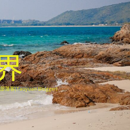
世界
oyuan Blogger)