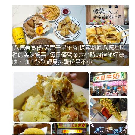
[八德美食]微笑葉子早午餐|探索桃園八德社區
裡的美味驚喜~每日僅營業六小時的神祕好滋
味．咖哩飯別輕易挑戰份量不小!