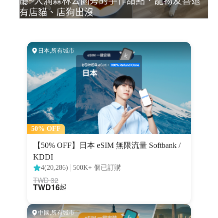
廳~大湳森林公園旁的手作甜點．寵物友善還
有店貓、店狗出沒