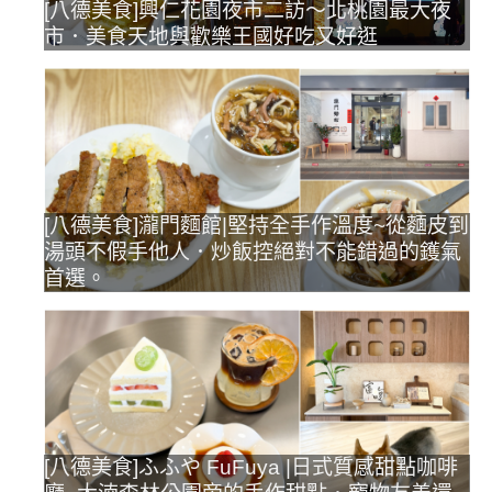
[八德美食]興仁花園夜市二訪～北桃園最大夜
市．美食天地與歡樂王國好吃又好逛
[八德美食]瀧門麵館|堅持全手作溫度~從麵皮到
湯頭不假手他人．炒飯控絕對不能錯過的鑊氣
首選。
[八德美食]ふふや FuFuya |日式質感甜點咖啡