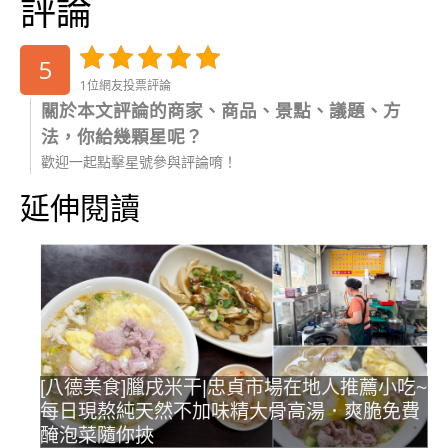
評論
5
1位網友投票評論
關於本文評論的商家、商品、景點、議題、方
法，你給幾顆星呢？
歡迎一起點擊星號參與評論唷！
延伸閱讀
[八德美食]臘戌米干|忠貞市場在地人推薦小吃~
每日現熬純天然不加味精大骨高湯．爽脆免費
醃泡菜隨你挾