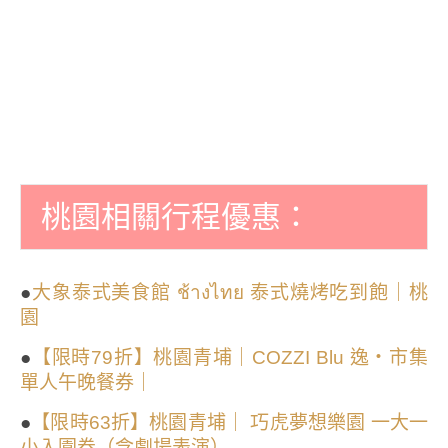
桃園相關行程優惠：
●
大象泰式美食館 ช้างไทย 泰式燒烤吃到飽｜桃
園
●
【限時79折】桃園青埔｜COZZI Blu 逸・市集
單人午晚餐券｜
●
【限時63折】桃園青埔｜ 巧虎夢想樂園 一大一
小入園券（含劇場表演）