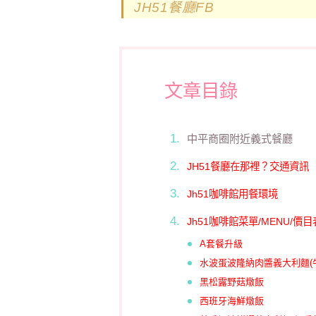
JH51餐廳FB
文章目錄
中平商圈附近義式餐廳
JH51餐廳在那裡？交通資訊
Jh51咖啡館用餐環境
Jh51咖啡館菜單/MENU/價目
A套餐升級
水波蛋波隆納肉醬義大利麵(牛
黑松露野菇燉飯
西班牙海鮮燉飯