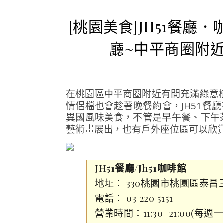
[桃園美食]JH51餐
廳~中平商圈附
在桃園區中平商圈附近有間充滿綠意
情侶檔也會趁著晚餐約會，JH51餐
異國風味美食，不管是早午餐、下午
藝術畫展出，也有戶外座位區可以欣
JH51餐廳/Jh51咖啡館
地址： 330桃園市桃園區泰昌三
電話： 03 220 5151
營業時間：11:30–21:00(每週