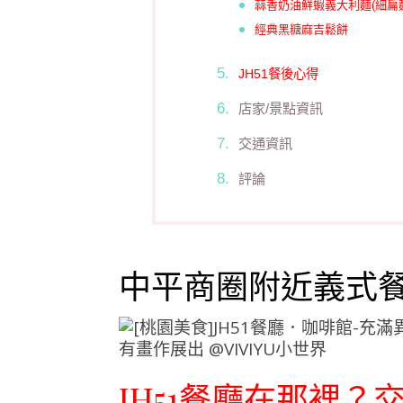
蒜香奶油鮮蝦義大利麵(細扁麵
經典黑糖麻吉鬆餅
JH51餐後心得
店家/景點資訊
交通資訊
評論
中平商圈附近義式
JH51餐廳在那裡？