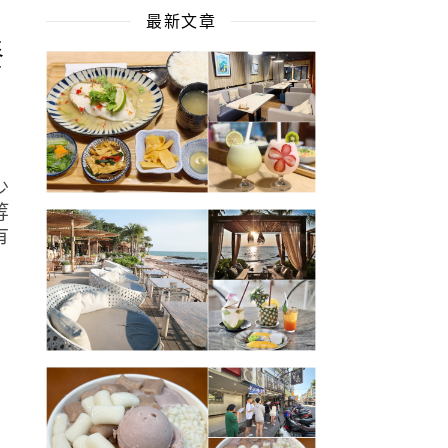
最新文章
餐
少
等
有