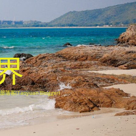
世界
oyuan Blogger)