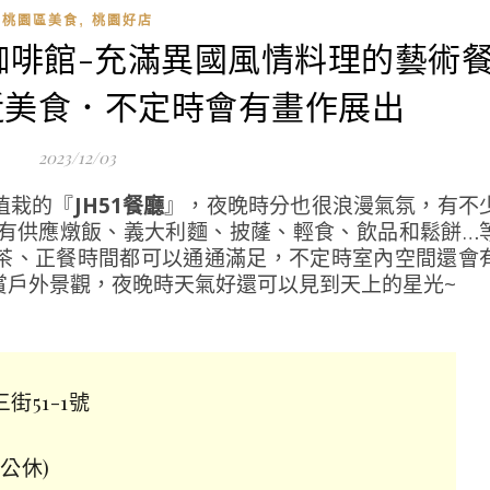
,
桃園區美食
桃園好店
廳．咖啡館-充滿異國風情料理的藝術
近美食．不定時會有畫作展出
2023/12/03
植栽的『
JH51餐廳
』，夜晚時分也很浪漫氣氛，有不
廳有供應燉飯、義大利麵、披蕯、輕食、飲品和鬆餅…
茶、正餐時間都可以通通滿足，不定時室內空間還會
賞戶外景觀，夜晚時天氣好還可以見到天上的星光~
街51-1號
一公休)