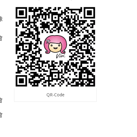
像
QR-Code