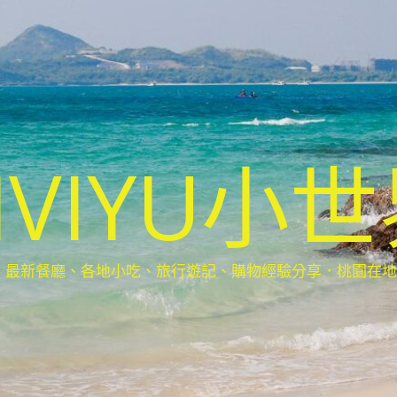
IVIYU小
新餐廳、各地小吃、旅行遊記、購物經驗分享．桃園在地部落客(Ta