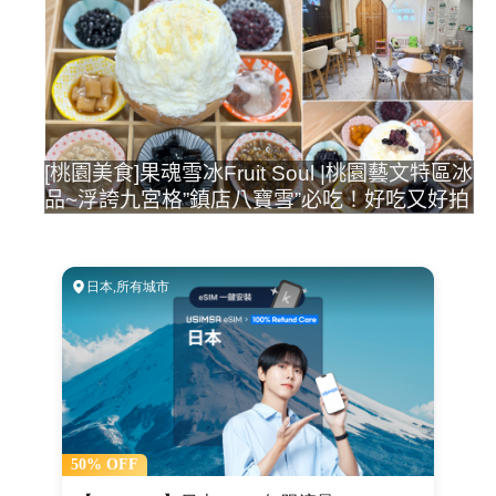
[桃園美食]果魂雪冰Fruit Soul |桃園藝文特區冰
品~浮誇九宮格”鎮店八寶雪”必吃！好吃又好拍