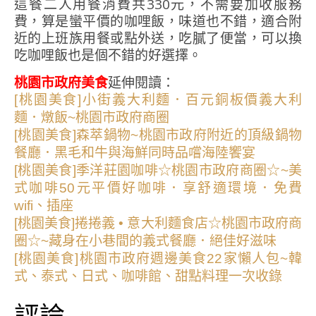
這餐二人用餐消費共330元，不需要加收服務
費，算是蠻平價的咖哩飯，味道也不錯，適合附
近的上班族用餐或點外送，吃膩了便當，可以換
吃咖哩飯也是個不錯的好選擇。
桃園市政府美食
延伸閱讀：
[桃園美食]小街義大利麵．百元銅板價義大利
麵．燉飯~桃園市政府商圈
[桃園美食]森萃鍋物~桃園市政府附近的頂級鍋物
餐廳．黑毛和牛與海鮮同時品嚐海陸饗宴
[桃園美食]季洋莊園咖啡☆桃園市政府商圈☆~美
式咖啡50元平價好咖啡．享舒適環境．免費
wifi、插座
[桃園美食]捲捲義 • 意大利麵食店☆桃園市政府商
圈☆~藏身在小巷間的義式餐廳．絕佳好滋味
[桃園美食]桃園市政府週邊美食22家懶人包~韓
式、泰式、日式、咖啡館、甜點料理一次收錄
評論