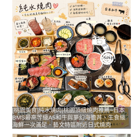
[桃園美食]純水燒肉|桃園頂級燒肉推薦~日本
BMS最高等級A5和牛與夢幻海膽丼、生食級
海鮮一次滿足．藝文特區附近日式燒肉