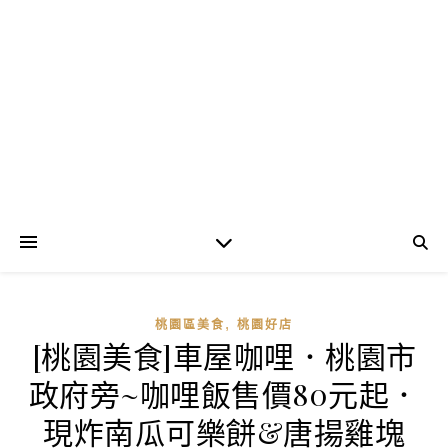
,
桃園區美食
桃園好店
[桃園美食]車屋咖哩．桃園市
政府旁~咖哩飯售價80元起．
現炸南瓜可樂餅&唐揚雞塊