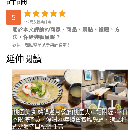
5
1位網友投票評論
關於本文評論的商家、商品、景點、議題、方
法，你給幾顆星呢？
歡迎一起點擊星號參與評論唷！
延伸閱讀
[桃園美食]端陽邀月餐廳|桃園火車站附近~平日
不限時茶坊．深耕20年隱密包廂餐廳．獨立和
式沙發空間私密性高