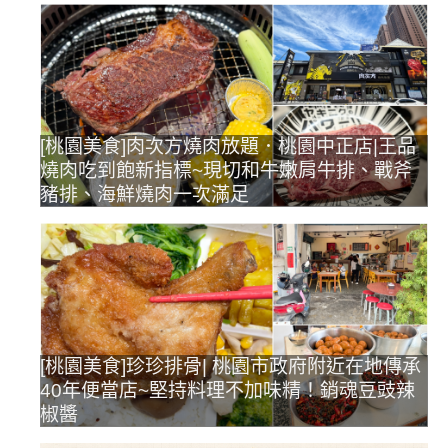
[桃園美食]肉次方燒肉放題．桃園中正店|王品
燒肉吃到飽新指標~現切和牛嫩肩牛排、戰斧
豬排、海鮮燒肉一次滿足
[桃園美食]珍珍排骨| 桃園市政府附近在地傳承
40年便當店~堅持料理不加味精！銷魂豆豉辣
椒醬