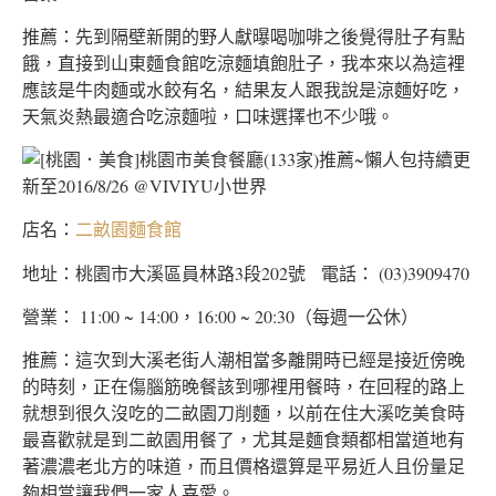
推薦：先到隔壁新開的野人獻曝喝咖啡之後覺得肚子有點
餓，直接到山東麵食館吃涼麵填飽肚子，我本來以為這裡
應該是牛肉麵或水餃有名，結果友人跟我說是涼麵好吃，
天氣炎熱最適合吃涼麵啦，口味選擇也不少哦。
店名：
二畝園麵食館
地址：桃園市大溪區員林路3段202號 電話： (03)3909470
營業： 11:00 ~ 14:00，16:00 ~ 20:30（每週一公休）
推薦：這次到大溪老街人潮相當多離開時已經是接近傍晚
的時刻，正在傷腦筋晚餐該到哪裡用餐時，在回程的路上
就想到很久沒吃的二畝園刀削麵，以前在住大溪吃美食時
最喜歡就是到二畝園用餐了，尤其是麵食類都相當道地有
著濃濃老北方的味道，而且價格還算是平易近人且份量足
夠相當讓我們一家人喜愛。