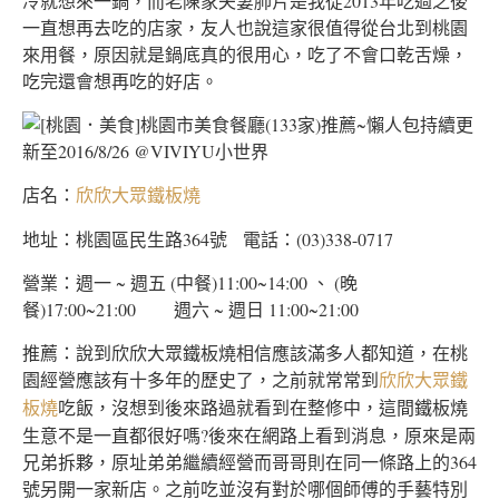
冷就想來一鍋，而老陳家夫妻肺片是我從2013年吃過之後
一直想再去吃的店家，友人也說這家很值得從台北到桃園
來用餐，原因就是鍋底真的很用心，吃了不會口乾舌燥，
吃完還會想再吃的好店。
店名：
欣欣大眾鐵板燒
地址：桃園區民生路364號 電話：(03)338-0717
營業：週一 ~ 週五 (中餐)11:00~14:00 、 (晚
餐)17:00~21:00 週六 ~ 週日 11:00~21:00
推薦：說到欣欣大眾鐵板燒相信應該滿多人都知道，在桃
園經營應該有十多年的歷史了，之前就常常到
欣欣大眾鐵
吃飯，沒想到後來路過就看到在整修中，這間鐵板燒
板燒
生意不是一直都很好嗎?後來在網路上看到消息，原來是兩
兄弟拆夥，原址弟弟繼續經營而哥哥則在同一條路上的364
號另開一家新店。之前吃並沒有對於哪個師傅的手藝特別