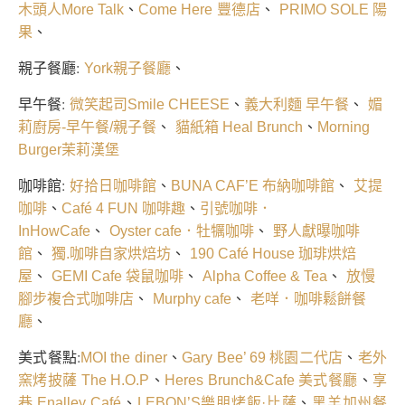
、
、
木頭人More Talk
Come Here 豐德店
PRIMO SOLE 陽
、
果
親子餐廳:
、
York親子餐廳
早午餐:
、
、
微笑起司Smile CHEESE
義大利麵 早午餐
媚
、
、
莉廚房-早午餐/親子餐
貓紙箱 Heal Brunch
Morning
Burger茉莉漢堡
咖啡館:
、
、
好拾日咖啡館
BUNA CAF’E 布納咖啡館
艾提
、
、
咖啡
Café 4 FUN 咖啡趣
引號咖啡．
、
、
InHowCafe
Oyster cafe．牡犡咖啡
野人獻曝咖啡
、
、
館
獨.咖啡自家烘焙坊
190 Café House 珈琲烘焙
、
、
、
屋
GEMI Cafe 袋鼠咖啡
Alpha Coffee & Tea
放慢
、
、
腳步複合式咖啡店
Murphy cafe
老咩．咖啡鬆餅餐
、
廳
美式餐點:
、
、
MOI the diner
Gary Bee’ 69 桃園二代店
老外
、
、
窯烤披薩 The H.O.P
Heres Brunch&Cafe 美式餐廳
享
、
、
巷 Enalley Café
LEBON’S樂朋烤飯·比薩
黑羊加州餐