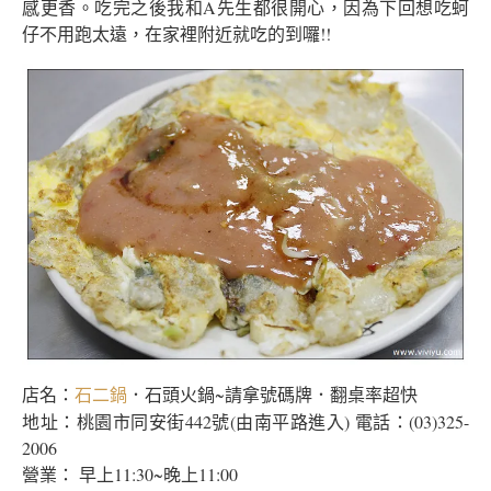
感更香。吃完之後我和A先生都很開心，因為下回想吃蚵
仔不用跑太遠，在家裡附近就吃的到囉!!
店名：
．石頭火鍋~請拿號碼牌．翻桌率超快
石二鍋
地址：桃園市同安街442號(由南平路進入) 電話：(03)325-
2006
營業： 早上11:30~晚上11:00