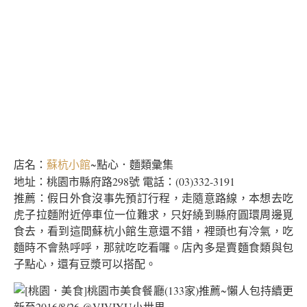
店名：
~點心．麵類彙集
蘇杭小館
地址：桃園市縣府路298號 電話：(03)332-3191
推薦：假日外食沒事先預訂行程，走隨意路線，本想去吃
虎子拉麵附近停車位一位難求，只好繞到縣府圓環周邊覓
食去，看到這間蘇杭小館生意還不錯，裡頭也有冷氣，吃
麵時不會熱呼呼，那就吃吃看囉。店內多是賣麵食類與包
子點心，還有豆漿可以搭配。