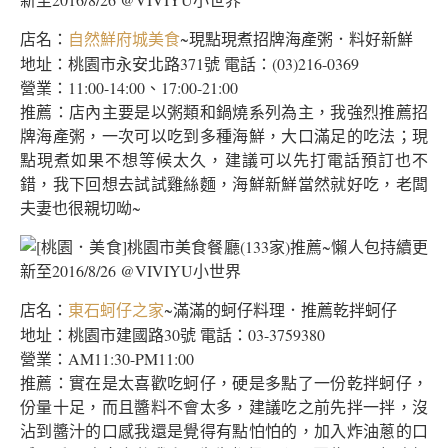
店名：
~現點現煮招牌海產粥．料好新鮮
自然鮮府城美食
地址：桃園市永安北路371號 電話：(03)216-0369
營業：11:00-14:00、17:00-21:00
推薦：店內主要是以粥類和鍋燒系列為主，我強烈推薦招
牌海產粥，一次可以吃到多種海鮮，大口滿足的吃法；現
點現煮如果不想等候太久，建議可以先打電話預訂也不
錯，我下回想去試試雞絲麵，海鮮新鮮當然就好吃，老闆
夫妻也很親切呦~
店名：
~滿滿的蚵仔料理．推薦乾拌蚵仔
東石蚵仔之家
地址：桃園市建國路30號 電話：03-3759380
營業：AM11:30-PM11:00
推薦：實在是太喜歡吃蚵仔，硬是多點了一份乾拌蚵仔，
份量十足，而且醬料不會太多，建議吃之前先拌一拌，沒
沾到醬汁的口感我還是覺得有點怕怕的，加入炸油蔥的口