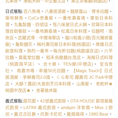
、
、
、
式美食
港點大師．中正藝文店
美生茶餐廳(桃園店)
日式餐點:
、
、
、
百八魚場
八番居酒屋
麵屋嵐山．博多拉麵
、
、
、
築地鮮魚
CoCo壱番屋
一番地壽喜燒
東街日本料
、
、
、
理
丸龜製麵．四號店
恆八味屋日式火鍋
欣葉日本料
、
、
、
理自助餐飲
一番地壽喜燒
松風日本料理
拉麵吧．南
、
、
崁店
武藏武骨．中壢海華店
福川和風小館(百元豬排蓋
、
、
、
飯)
龜梨麵花
梅村壽司屋日本料理(桃園店)
樂燔日式
、
、
、
創意料理
熱烈一番亭
梅光軒拉麵(桃園遠百店)
六平
、
、
、
拉麵
異風堂拉麵
稻禾烏龍麵台茂店
海賊日式料理
、
、
、
（桃園南平店）
合十屋
TEN屋(中壢店)
宝当食
、
、
社
南農市場．幸福50元拉麵
【Magic Touch】日式
、
居酒屋．爭鮮壽司2.0版
くら寿司 藏壽司 JC Park中壢
、
、
、
店
大腳丫農莊/大島割烹日本料理
山奧屋
老乾杯★
、
桃園中茂店★
坐著做丼飯
義式餐點:
、
、
甜花園
42號義式廚房
OTA HOUSE 歐塔屋義
、
、
、
式廚房
LATINI 義式廚房
am&pm 洋食館
Miss J 廚
、
、
、
、
、
坊
義式古拉爵
托斯卡尼尼
義焗兩得
1980 Bear