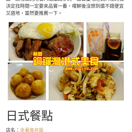
決定找時間一定要來品嘗一番，嚐鮮後沒想到還不錯便宜
又道地，當然要推薦一下。
日式餐點
店名：
坐著做丼飯