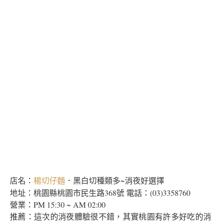
店名：
．黑白切種類多~消夜好選擇
楊切仔麵
地址：桃園縣桃園市民生路368號 電話：(03)3358760
營業：PM 15:30 ~ AM 02:00
推薦：這次的消夜體驗很不錯，其實桃園有許多好吃的消