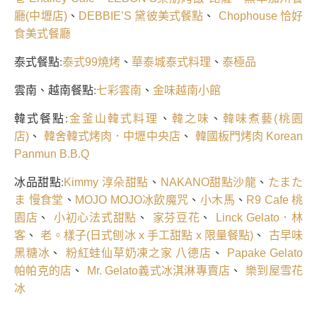
、
、
廳(中壢店)
DEBBIE’S 黛彼美式餐點
Chophouse 恰好
食美式餐廳
泰式餐點:
、
、
泰式99燒烤
華泰城泰式料理
泰極品
雲南、越南餐點:
、
七彩雲南
金味越南小館
韓式餐點:
、
、
金釜山韓式料理
韓之味
韓味煮藝(桃園
、
、
店)
韓舍韓式烤肉．中壢中央店
韓國板門烤肉 Korean
Panmun B.B.Q
冰品甜點:
、
、
Kimmy 淳朵甜點
NAKANO甜點沙龍
たまた
、
、
、
ま 慢食堂
MOJO MOJO冰飲魔咒
小木馬
R9 Cafe 桃
、
、
、
園店
小初心法式甜點
家芬豆花
Linck Gelato．林
、
、
客
老。樣子(日式刨冰 x 手工甜點 x 限量餐點)
古早味
、
、
黑糖冰
粉紅蛙仙草奶凍之家 八德店
Papake Gelato
、
、
帕帕克的店
Mr. Gelato義式冰淇淋專賣店
樂到屋雪花
冰