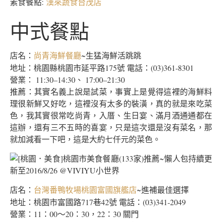
素食餐點:
漢來蔬食台茂店
中式餐點
店名：
~生猛海鮮活跳跳
尚青海鮮餐廳
地址：桃園縣桃園市延平路175號 電話：(03)361-8301
營業： 11:30–14:30、 17:00–21:30
推薦：其實名義上說是試菜，事實上是覺得這裡的海鮮料
理很新鮮又好吃，這裡沒有太多的裝潢，真的就是來吃菜
色，我其實很常吃尚青，入厝、生日宴、滿月酒通通都在
這辦，還有三不五時的喜宴，只是這次還是沒有菜名，那
就加減看一下吧，這是大約七仟元的菜色。
店名：
~進補最佳選擇
台灣番鴨牧場桃園富國旗艦店
地址：桃園市富國路717巷42號 電話：(03)341-2049
營業：11：00〜20：30，22：30 關門