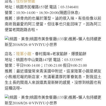
店名：
佳珍排骨飯
地址：桃園市民權路153號 電話：03-3346401
營業：10:30~14:00、16:30~20:00(隔週日休息)
推薦：排骨肉的也屬於薄型，滷的很入味，有些些像以前
南崁我最愛的阿三便當，但往事也只能回味了，因為阿三
便當老闆跑路去啦。
店名：
．眷村風味+老家餡餅．爆漿餡餅
陸軍小館
地址：桃園市中山東路147號 電話：03-3333997
營業：平日9:00-14:00；17:00-21:00 假日9:00-21:00
推薦：最近還蠻常來青溪國中附近，這家陸軍小館是網友
小熊維尼報的新店家，充滿著濃厚的軍眷氣息，對我這土
生土長的閩南人來說還真是新鮮的感覺，沒想到桃園也有
這種店呀~