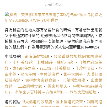
2016/08/26
身為桃園的在地人都有想要外食的時候，有著想外出用餐
又不知道該吃什麼的困擾吧!所以花點時間整理網誌內，吃
遍桃園區內大小餐廳的一次總整理，提供給跟我有相同困
~(更新至2016/08/25)
擾的朋友們，作為用餐選擇的懶人包
中式餐點 :
、
尚青海鮮餐廳
台灣番鴨牧場桃園富國旗艦
、
、
、
、
店
七巧美食館
上林鵝莊
蘇杭小館
自然鮮府城美
、
、
、
、
、
食
東石蚵仔之家
石二鍋
佳美排骨
佳珍排骨飯
陸
、
、
、
、
軍小館
楊切仔麵
生猛活海鮮
北平大個子
大漠紅頂
、
、
、
級蒙古鍋
懶得煮客家麵食館
心蘭活魚餐廳
山東麵
、
、
、
食館
二畝園麵食館
黃家炒翻天
中壢牛家莊(縣府
、
、
、
店)
老陳家夫妻肺片 – 八德直營店
欣欣大眾鐵板燒
港式餐點:
、
、
甲大鴻港式飲茶店
星上星港式飲茶
銅鑼灣港