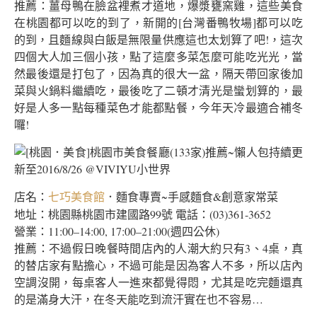
推薦：薑母鴨在臉盆裡煮才道地，爆漿甕窯雞，這些美食
在桃園都可以吃的到了，新開的[台灣番鴨牧場]都可以吃
的到，且麵線與白飯是無限量供應這也太划算了吧!，這次
四個大人加三個小孩，點了這麼多菜怎麼可能吃光光，當
然最後還是打包了，因為真的很大一盆，隔天帶回家後加
菜與火鍋料繼續吃，最後吃了二頓才清光是蠻划算的，最
好是人多一點每種菜色才能都點餐，今年天冷最適合補冬
囉!
店名：
．麵食專賣~手感麵食&創意家常菜
七巧美食館
地址：桃園縣桃園市建國路99號 電話：(03)361-3652
營業：11:00–14:00, 17:00–21:00(週四公休)
推薦：不過假日晚餐時間店內的人潮大約只有3、4桌，真
的替店家有點擔心，不過可能是因為客人不多，所以店內
空調沒開，每桌客人一進來都覺得悶，尤其是吃完麵還真
的是滿身大汗，在冬天能吃到流汗實在也不容易…