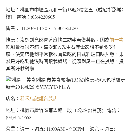
地址：桃園市中壢區九和一街18號2樓之五（威尼斯影城2
樓） 電話：(03)4220605
營業： 11:30～14:30、17:30～21:30
推薦：沒想到竟然會這麼快二訪坐著做丼飯，因為
前一次
吃到覺得很不錯，這次和A先生看完電影想不到要吃什
麼，決定帶他到平常就很喜歡吃的日式料理口味丼飯，果
然是好吃到他沒時間跟我說話，從頭到尾一直在扒飯，投
其所好就對啦…
店名：
稻禾烏龍麵台茂店
地址：桃園市蘆竹區南崁路一段112號5樓(台茂) 電話：
(03)3127-653
營業：週一 ~ 週五: 11:00AM – 9:00PM 週六 ~ 週日: