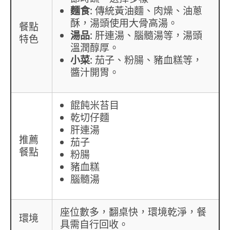
麵食
: 傳統黃油麵、肉燥、油蔥
酥，湯頭使用大骨高湯。
餐點
湯品
: 肝連湯、腦髓湯等，湯頭
特色
溫潤醇厚。
小菜
: 茄子、粉腸、豬血糕等，
醬汁開胃。
餛飩米苔目
乾切仔麵
肝連湯
推薦
茄子
餐點
粉腸
豬血糕
腦髓湯
座位數多，翻桌快，環境乾淨，餐
環境
具需自行回收。