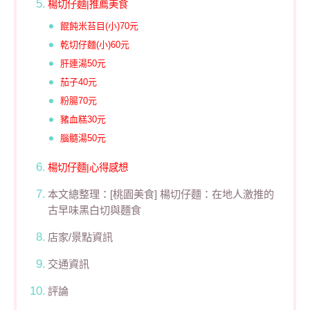
楊切仔麵|推薦美食
餛飩米苔目(小)70元
乾切仔麵(小)60元
肝連湯50元
茄子40元
粉腸70元
豬血糕30元
腦髓湯50元
楊切仔麵|心得感想
本文總整理：[桃園美食] 楊切仔麵：在地人激推的
古早味黑白切與麵食
店家/景點資訊
交通資訊
評論