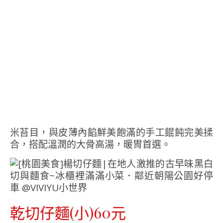
米苔目，與皮薄內餡鮮美飽滿的手工餛飩完美揉
合，搭配溫潤的大骨高湯，暖胃首選。
乾切仔麵(小)60元