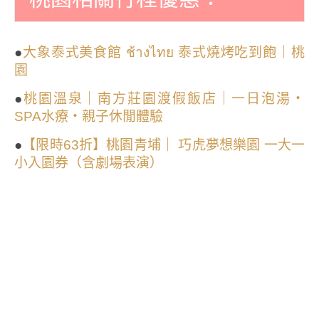
●
大象泰式美食館 ช้างไทย 泰式燒烤吃到飽｜桃
園
●
桃園溫泉｜南方莊園渡假飯店｜一日泡湯・
SPA水療・親子休閒體驗
●
【限時63折】桃園青埔｜ 巧虎夢想樂園 一大一
小入園券（含劇場表演）