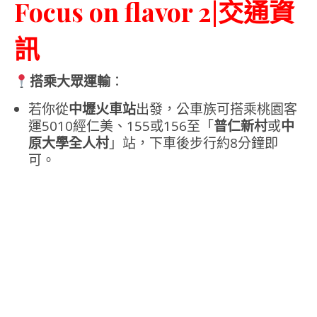
Focus on flavor 2|交通資
訊
搭乘大眾運輸
：
若你從
中壢火車站
出發，公車族可搭乘桃園客
運5010經仁美、155或156至「
普仁新村
或
中
原大學全人村
」站，下車後步行約8分鐘即
可。