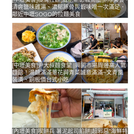
清爽鹽味雞湯、濃郁豚骨與蝦味噌一次滿足．
鄰近中壢SOGO的拉麵美食
[中壢美食]尹大叔麵食堂 |興國市場周邊高人氣
麵館！湯麵滿滿蔥花與青菜誠意滿滿~文青風
裝潢、銅板價台式小吃
[內壢美食]喫餅兵 薯泥起司餡餅|超邪惡”海鮮特