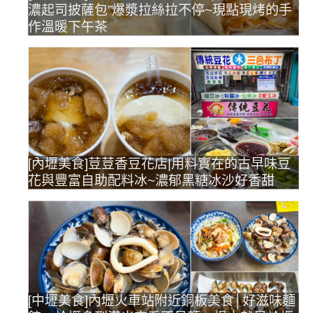
濃起司披薩包”爆漿拉絲拉不停~現點現烤的手
作溫暖下午茶
[內壢美食]荳荳香豆花店|用料實在的古早味豆
花與豐富自助配料冰~濃郁黑糖冰沙好香甜
[中壢美食]內壢火車站附近銅板美食│好滋味麵