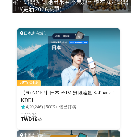
館．蛤蠣多到滿出來看不見麵～根本就是蛤蠣
山!!(更新2026菜單)