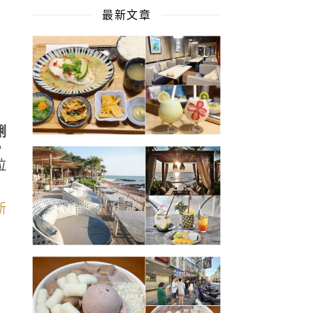
最新文章
滿
蜊
，
拉