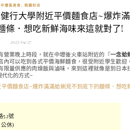
,
中壢區美食
桃園好店
麵-健行大學附近平價麵食店~爆炸
麵條．想吃新鮮海味來這就對了!
2023/04/27
有營業晚上時段，就在中壢後火車站附近的『
一念蛤
店內可以吃到各式平價海鮮麵食，很受附近學生歡迎
有限量供應的肉燥飯與滷味，來到這裡就像是到日本
現代化的方式~
路52號
日公休)