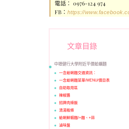
電話： 0976-124 974
FB：
https://www.facebook.
文章目錄
中壢健行大學附近平價蛤蠣麵
一念蛤蜊麵交通資訊∶
一念蛤蜊麵菜單/MENU/價目表
自助取用區
辣椒醬
招牌肉燥飯
清湯粄條
蛤蜊鮮蝦麵/+麵、+蒜
滷味盤