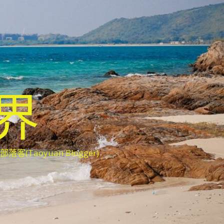
世界
oyuan Blogger)