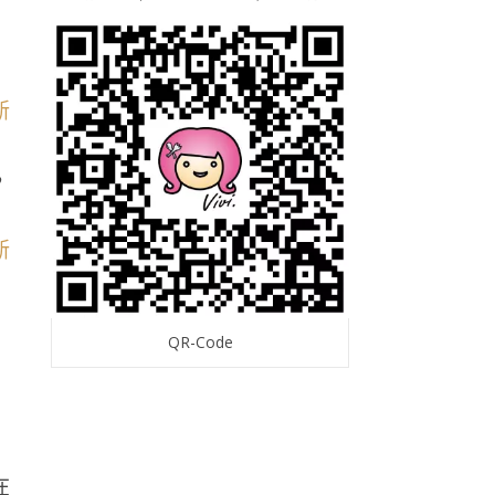
，
QR-Code
在