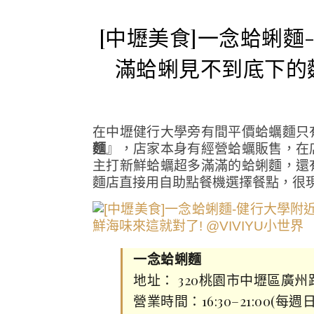
[中壢美食]一念蛤蜊
滿蛤蜊見不到底下的
在中壢健行大學旁有間平價蛤蠣麵只
麵
』，店家本身有經營蛤蠣販售，在
主打新鮮蛤蠣超多滿滿的蛤蜊麵，還
麵店直接用自助點餐機選擇餐點，很
一念蛤蜊麵
地址： 320桃園市中壢區廣州
營業時間：16:30–21:00(每週