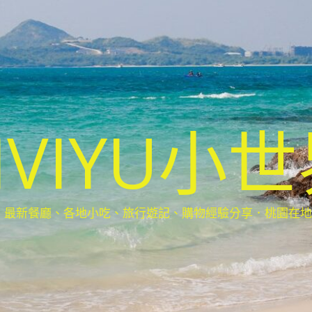
IVIYU小
新餐廳、各地小吃、旅行遊記、購物經驗分享．桃園在地部落客(Ta