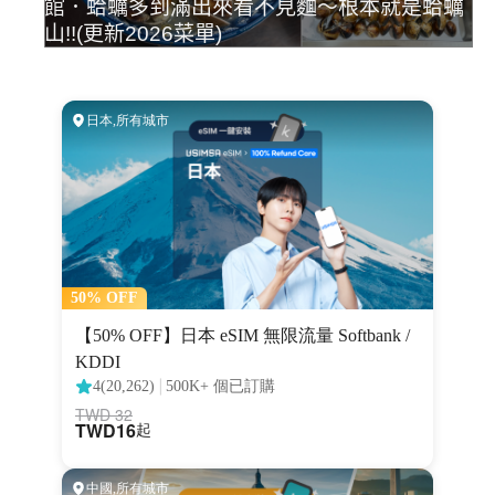
館．蛤蠣多到滿出來看不見麵～根本就是蛤蠣
山!!(更新2026菜單)