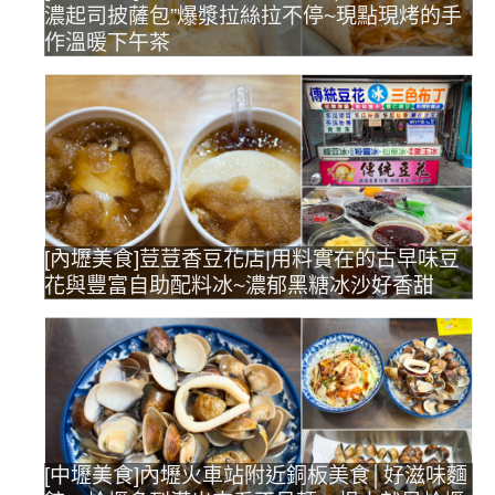
濃起司披薩包”爆漿拉絲拉不停~現點現烤的手
作溫暖下午茶
[內壢美食]荳荳香豆花店|用料實在的古早味豆
花與豐富自助配料冰~濃郁黑糖冰沙好香甜
[中壢美食]內壢火車站附近銅板美食│好滋味麵