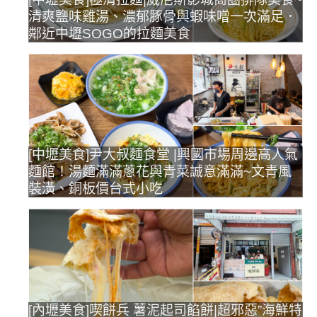
清爽鹽味雞湯、濃郁豚骨與蝦味噌一次滿足．
鄰近中壢SOGO的拉麵美食
[中壢美食]尹大叔麵食堂 |興國市場周邊高人氣
麵館！湯麵滿滿蔥花與青菜誠意滿滿~文青風
裝潢、銅板價台式小吃
[內壢美食]喫餅兵 薯泥起司餡餅|超邪惡”海鮮特