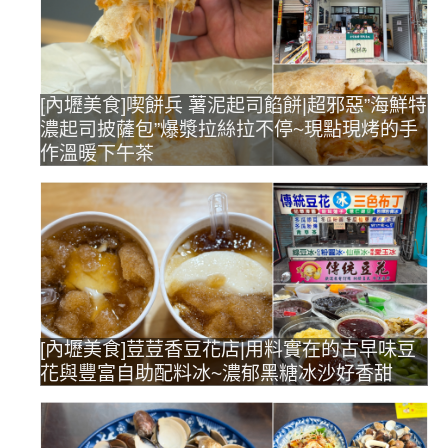
[內壢美食]喫餅兵 薯泥起司餡餅|超邪惡”海鮮特
濃起司披薩包”爆漿拉絲拉不停~現點現烤的手
作溫暖下午茶
[內壢美食]荳荳香豆花店|用料實在的古早味豆
花與豐富自助配料冰~濃郁黑糖冰沙好香甜