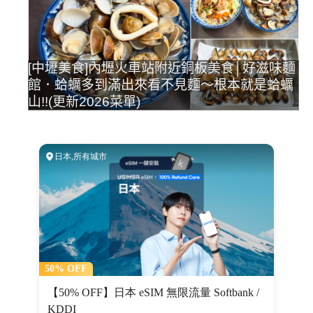
[中壢美食]內壢火車站附近銅板美食│好滋味麵
館．蛤蠣多到滿出來看不見麵～根本就是蛤蠣
山!!(更新2026菜單)