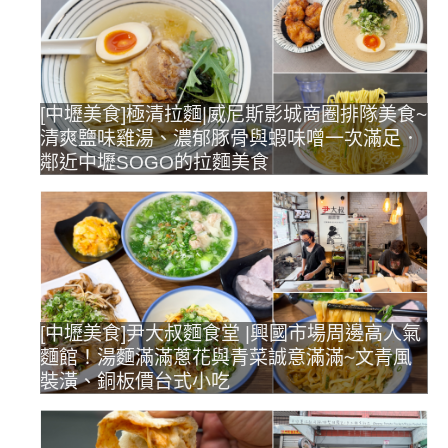
[中壢美食]極清拉麵|威尼斯影城商圈排隊美食~
清爽鹽味雞湯、濃郁豚骨與蝦味噌一次滿足．
鄰近中壢SOGO的拉麵美食
[中壢美食]尹大叔麵食堂 |興國市場周邊高人氣
麵館！湯麵滿滿蔥花與青菜誠意滿滿~文青風
裝潢、銅板價台式小吃