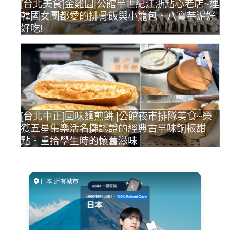
[台北美食]金雞園|公館半世紀江浙點心老店~連
韓國女團都愛的排骨飯與小籠包．八寶芋泥好
好吃!
[台北中正]回味麵煎餅 |公館夜市排隊美食~榮
獲五星集樂活名攤認證的經典古早味銅板甜
點．重拾學生時的懷舊滋味