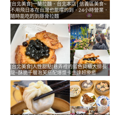
[台北美食]一蘭拉麵．台北本店│信義區美食~
不用飛日本在台灣也能嚐的到．24小時營業．
隨時能吃的到豚骨拉麵
[台北美食]人性甜點|巷弄裡的藍色貨櫃大排長
龍~酥脆千層泡芙搭配爆漿卡士達超療癒