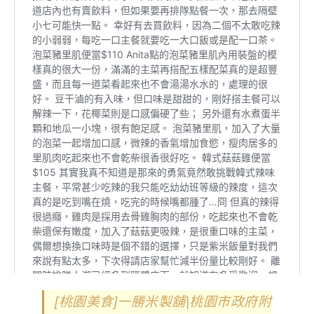
[桃園美食]一勝米製舖|桃園市政府附